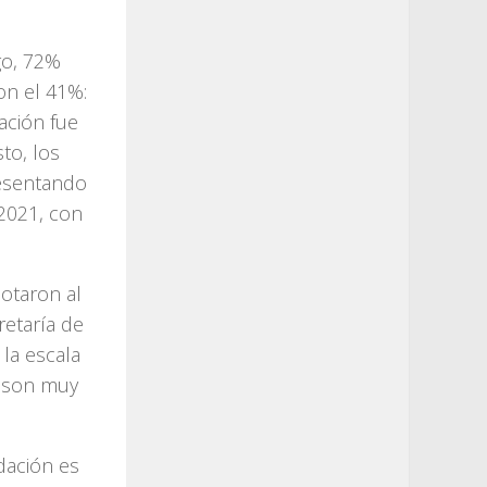
go, 72%
on el 41%:
ación fue
to, los
resentando
 2021, con
otaron al
retaría de
la escala
l son muy
idación es