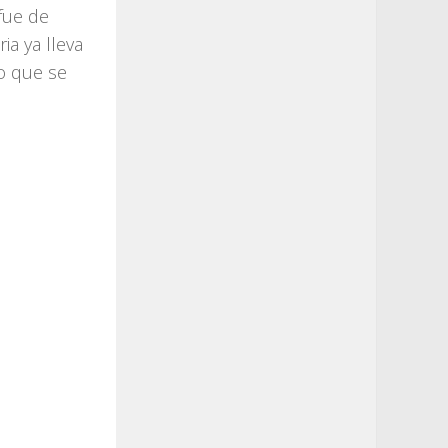
fue de
ia ya lleva
o que se