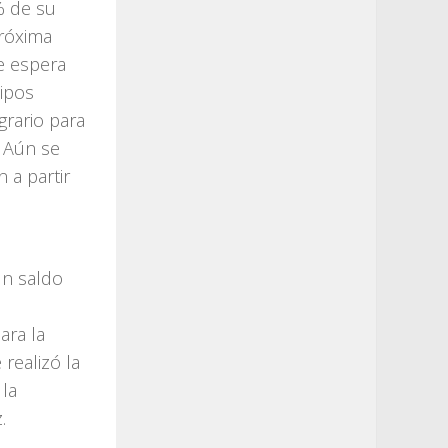
% de su
próxima
e espera
ipos
grario para
. Aún se
 a partir
un saldo
ara la
realizó la
 la
.