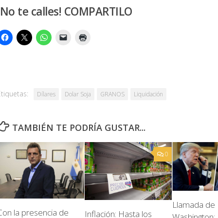
¡No te calles! COMPARTILO
Etiquetas:
Dílares
Dolar Soja
GRANOS
Liquidación
TAMBIÉN TE PODRÍA GUSTAR...
0
Llamada de
Con la presencia de
Inflación: Hasta los
Washington: