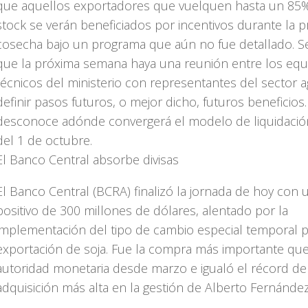
que aquellos exportadores que vuelquen hasta un 85
stock se verán beneficiados por incentivos durante la 
cosecha bajo un programa que aún no fue detallado. S
que la próxima semana haya una reunión entre los equ
técnicos del ministerio con representantes del sector a
definir pasos futuros, o mejor dicho, futuros beneficios
desconoce adónde convergerá el modelo de liquidación
del 1 de octubre.
El Banco Central absorbe divisas
El Banco Central (BCRA) finalizó la jornada de hoy con 
positivo de 300 millones de dólares, alentado por la
implementación del tipo de cambio especial temporal p
exportación de soja. Fue la compra más importante que 
autoridad monetaria desde marzo e igualó el récord de
adquisición más alta en la gestión de Alberto Fernández