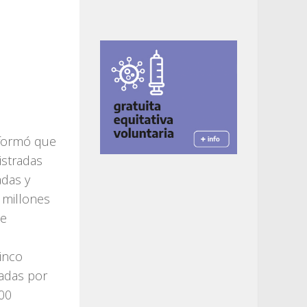
nformó que
istradas
adas y
 millones
de
inco
ladas por
000