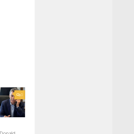
0
 Donald