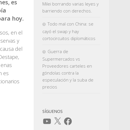
nes, es
Milei borrando varias leyes y
bía
barriendo con derechos.
ara hoy.
Todo mal con China: se
cayó el swap y hay
sos, en el
cortocircuitos diplomáticos
servas y
 causa del
Guerra de
Destape,
Supermercados vs
uenas
Proveedores carteles en
n es
góndolas contra la
especulación y la suba de
cionarios
precios
SÍGUENOS
YouTube
X
Facebook