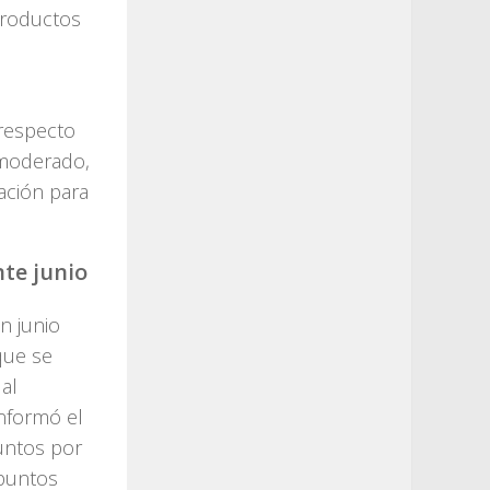
productos
respecto
 moderado,
lación para
nte junio
n junio
que se
 al
nformó el
puntos por
 puntos