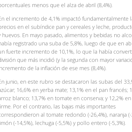
porcentuales menos que el alza de abril (8,4%).
En el incremento de 4,1% impactó fundamentalmente l
precios en el subíndice pan y cereales y leche, product
y huevos. En mayo pasado, alimentos y bebidas no alco
había registrado una suba de 5,8%, luego de que en ab
un fuerte incremento de 10,1%, lo que la había convert
división que más incidió (y la segunda con mayor variaci
incremento de la inflación de ese mes (8,4%).
En junio, en este rubro se destacaron las subas del 33
azúcar; 16,6% en yerba mate; 13,1% en el pan francés; 
arroz blanco; 13,7% en tomate en conserva; y 12,2% en
firme. Por el contrario, las bajas más importantes
correspondieron al tomate redondo (-26,4%), naranja (-
limón (-14,5%), lechuga (-5,5%) y pollo entero (-5,3%).