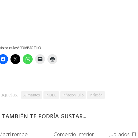
No te calles! COMPARTILO
Etiquetas:
Alimentos
INDEC
Inflación Julio
Inlfación
TAMBIÉN TE PODRÍA GUSTAR...
0
3
Macri rompe
Comercio Interior
Jubilados: El