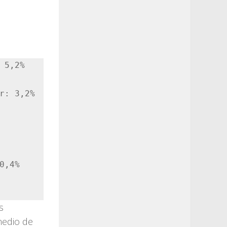
5,2%

r: 3,2%

,4%

s
medio de