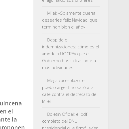
el aguinaldo sus choferes
Milei: «Solamente quería
desearles feliz Navidad, que
terminen bien el año»
Despido e
indemnizaciones: cómo es el
«modelo UOCRA» que el
Gobierno busca trasladar a
más actividades
Mega cacerolazo: el
pueblo argentino salió a la
calle contra el decretazo de
Milei
quincena
en el
Boletín Oficial: el pdf
ante la
completo del DNU
componen
presidencial que firmó Javier