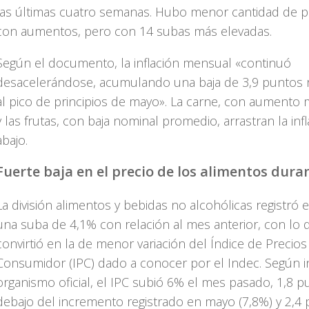
las últimas cuatro semanas. Hubo menor cantidad de 
con aumentos, pero con 14 subas más elevadas.
Según el documento, la inflación mensual «continuó
desacelerándose, acumulando una baja de 3,9 puntos 
al pico de principios de mayo». La carne, con aumento
y las frutas, con baja nominal promedio, arrastran la inf
abajo.
Fuerte baja en el precio de los alimentos dura
La división alimentos y bebidas no alcohólicas registró e
una suba de 4,1% con relación al mes anterior, con lo 
convirtió en la de menor variación del Índice de Precios
Consumidor (IPC) dado a conocer por el Indec. Según i
organismo oficial, el IPC subió 6% el mes pasado, 1,8 
debajo del incremento registrado en mayo (7,8%) y 2,4