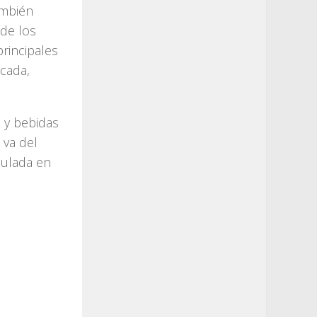
ambién
 de los
principales
icada,
 y bebidas
 va del
mulada en