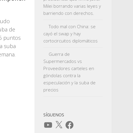
Milei borrando varias leyes y
barriendo con derechos.
pudo
Todo mal con China: se
suba de
cayó el swap y hay
,6 puntos
cortocircuitos diplomáticos
la suba
semana.
Guerra de
Supermercados vs
Proveedores carteles en
góndolas contra la
especulación y la suba de
precios
SÍGUENOS
YouTube
X
Facebook