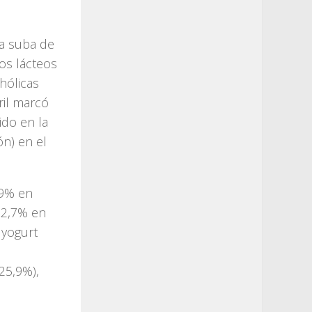
a suba de
os lácteos
hólicas
ril marcó
ido en la
ón) en el
,9% en
12,7% en
 yogurt
25,9%),