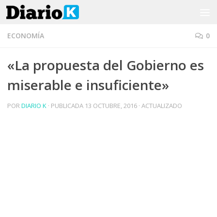
Saltar al contenido
ECONOMÍA
0
«La propuesta del Gobierno es
miserable e insuficiente»
POR
DIARIO K
· PUBLICADA
13 OCTUBRE, 2016
· ACTUALIZADO