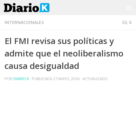
Saltar al contenido
INTERNACIONALES
0
El FMI revisa sus políticas y
admite que el neoliberalismo
causa desigualdad
POR
DIARIO K
· PUBLICADA
27 MAYO, 2016
· ACTUALIZADO