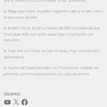
que el Gobierno busca trasladar a más actividades
Mega cacerolazo: el pueblo argentino salió a la calle contra
el decretazo de Milei
Boletín Oficial: el pdf completo del DNU presidencial que
firmó Javier Milei borrando varias leyes y barriendo con
derechos.
Todo mal con China: se cayó el swap y hay cortocircuitos
diplomáticos
Guerra de Supermercados vs Proveedores carteles en
góndolas contra la especulación y la suba de precios
SÍGUENOS
YouTube
X
Facebook