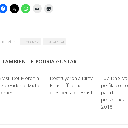
Etiquetas:
democracia
Lula Da Silva
TAMBIÉN TE PODRÍA GUSTAR...
12
0
Brasil: Detuvieron al
Destituyeron a Dilma
Lula Da Silva
expresidente Michel
Rousseff como
perfila como
Temer
presidenta de Brasil
para las
presidenciale
2018