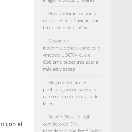
el aguinaldo sus choferes
Milei: «Solamente quería
desearles feliz Navidad, que
terminen bien el año»
Despido e
indemnizaciones: cómo es el
«modelo UOCRA» que el
Gobierno busca trasladar a
más actividades
Mega cacerolazo: el
pueblo argentino salió a la
calle contra el decretazo de
Milei
Boletín Oficial: el pdf
n con el
completo del DNU
presidencial que firmó Javier