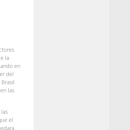
ctores
e la
asando en
der del
 Brasil
 en las
 las
que el
quedara