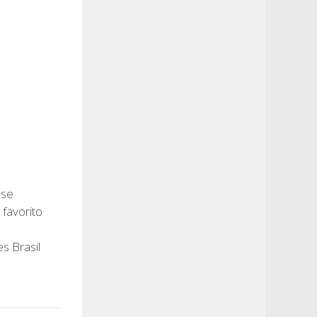
0
 se
 favorito
s Brasil