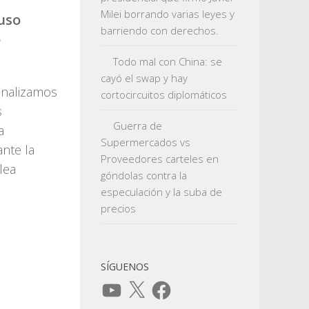
Milei borrando varias leyes y
uso
barriendo con derechos.
o
Todo mal con China: se
cayó el swap y hay
analizamos
cortocircuitos diplomáticos
s
Guerra de
a
Supermercados vs
ante la
Proveedores carteles en
lea
góndolas contra la
especulación y la suba de
precios
SÍGUENOS
YouTube
X
Facebook