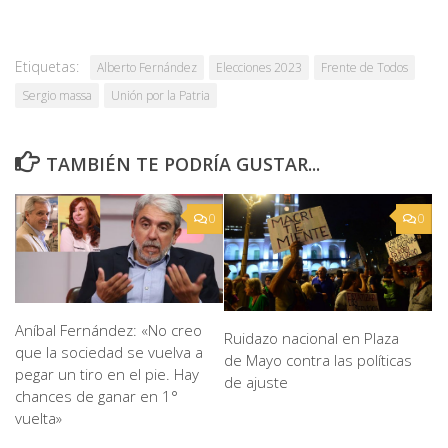
Etiquetas:
Alberto Fernández
Elecciones 2023
Frente de Todos
Sergio massa
Unión por la Patria
TAMBIÉN TE PODRÍA GUSTAR...
0
0
Aníbal Fernández: «No creo
Ruidazo nacional en Plaza
que la sociedad se vuelva a
de Mayo contra las políticas
pegar un tiro en el pie. Hay
de ajuste
chances de ganar en 1°
vuelta»