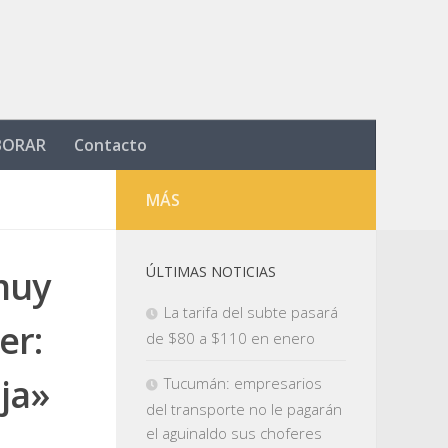
BORAR
Contacto
MÁS
muy
ÚLTIMAS NOTICIAS
La tarifa del subte pasará
er:
de $80 a $110 en enero
ja»
Tucumán: empresarios
del transporte no le pagarán
el aguinaldo sus choferes