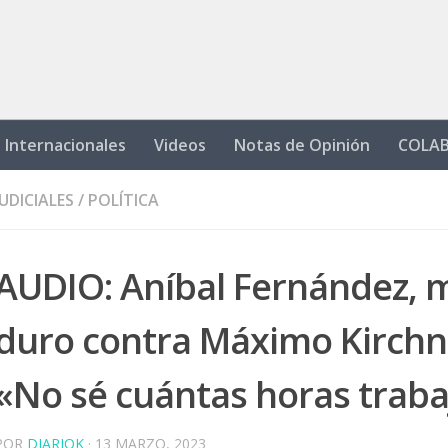
Internacionales
Videos
Notas de Opinión
COLA
JUDICIALES
/
POLÍTICA
AUDIO: Aníbal Fernández, 
duro contra Máximo Kirchn
«No sé cuántas horas traba
POR
DIARIOK
·
13 MARZO, 2023