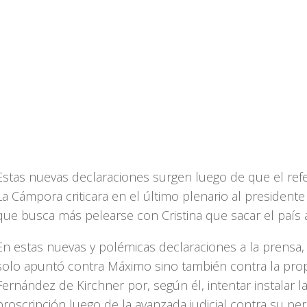
Estas nuevas declaraciones surgen luego de que el ref
La Cámpora criticara en el último plenario al presidente 
que busca más pelearse con Cristina que sacar el país 
En estas nuevas y polémicas declaraciones a la prensa,
solo apuntó contra Máximo sino también contra la propi
Fernández de Kirchner por, según él, intentar instalar l
proscripción luego de la avanzada judicial contra su pe