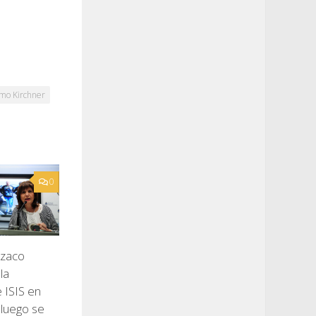
mo Kirchner
0
rzaco
la
 ISIS en
 luego se