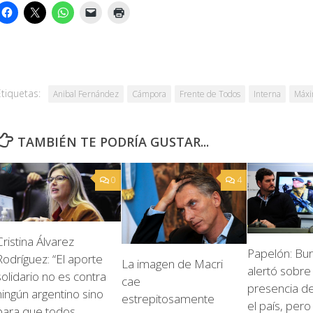
Etiquetas:
Anibal Fernández
Cámpora
Frente de Todos
Interna
Máxi
TAMBIÉN TE PODRÍA GUSTAR...
0
4
Cristina Álvarez
Papelón: Bu
Rodríguez: “El aporte
La imagen de Macri
alertó sobre 
solidario no es contra
cae
presencia de
ningún argentino sino
estrepitosamente
el país, pero
para que todos