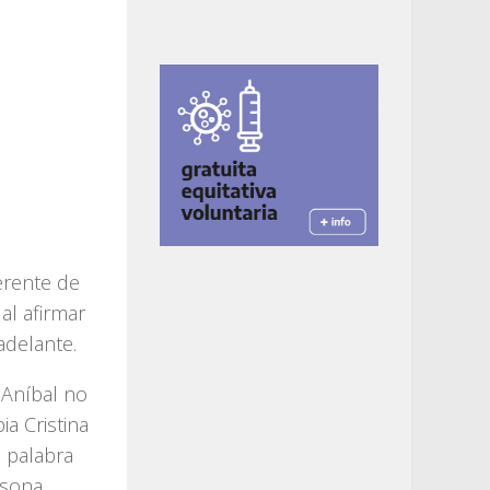
erente de
al afirmar
adelante.
 Aníbal no
a Cristina
a palabra
rsona.