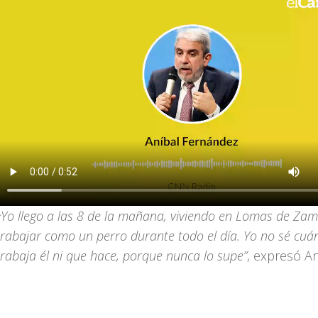
«Yo llego a las 8 de la mañana, viviendo en Lomas de Za
trabajar como un perro durante todo el día. Yo no sé cuá
trabaja él ni que hace, porque nunca lo supe”
, expresó An