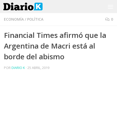
Saltar al contenido
ECONOMÍA
/
POLÍTICA
0
Financial Times afirmó que la
Argentina de Macri está al
borde del abismo
POR
DIARIO K
·
25 ABRIL, 2019