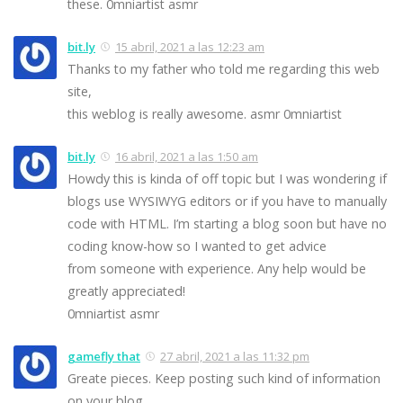
these. 0mniartist asmr
bit.ly
15 abril, 2021 a las 12:23 am
Thanks to my father who told me regarding this web
site,
this weblog is really awesome. asmr 0mniartist
bit.ly
16 abril, 2021 a las 1:50 am
Howdy this is kinda of off topic but I was wondering if
blogs use WYSIWYG editors or if you have to manually
code with HTML. I’m starting a blog soon but have no
coding know-how so I wanted to get advice
from someone with experience. Any help would be
greatly appreciated!
0mniartist asmr
gamefly that
27 abril, 2021 a las 11:32 pm
Greate pieces. Keep posting such kind of information
on your blog.