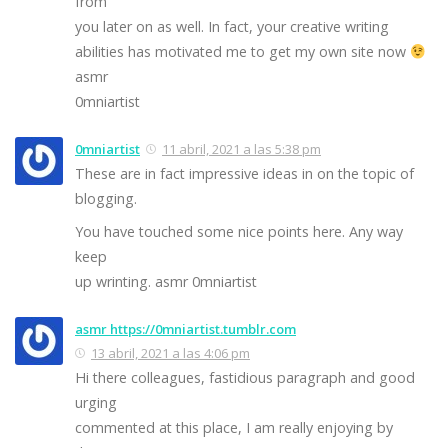
from
you later on as well. In fact, your creative writing
abilities has motivated me to get my own site now
asmr
0mniartist
0mniartist
11 abril, 2021 a las 5:38 pm
These are in fact impressive ideas in on the topic of
blogging.
You have touched some nice points here. Any way
keep
up wrinting. asmr 0mniartist
asmr https://0mniartist.tumblr.com
13 abril, 2021 a las 4:06 pm
Hi there colleagues, fastidious paragraph and good
urging
commented at this place, I am really enjoying by