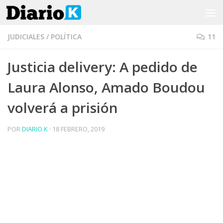
Saltar al contenido
JUDICIALES
/
POLÍTICA
11
Justicia delivery: A pedido de
Laura Alonso, Amado Boudou
volverá a prisión
POR
DIARIO K
·
18 FEBRERO, 2019