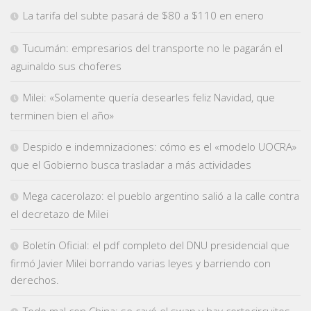
La tarifa del subte pasará de $80 a $110 en enero
Tucumán: empresarios del transporte no le pagarán el
aguinaldo sus choferes
Milei: «Solamente quería desearles feliz Navidad, que
terminen bien el año»
Despido e indemnizaciones: cómo es el «modelo UOCRA»
que el Gobierno busca trasladar a más actividades
Mega cacerolazo: el pueblo argentino salió a la calle contra
el decretazo de Milei
Boletín Oficial: el pdf completo del DNU presidencial que
firmó Javier Milei borrando varias leyes y barriendo con
derechos.
Todo mal con China: se cayó el swap y hay cortocircuitos