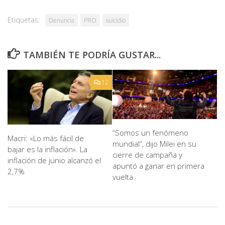
Etiquetas:
Denuncia
PRO
suicidio
TAMBIÉN TE PODRÍA GUSTAR...
12
“Somos un fenómeno
Macri: «Lo más fácil de
mundial”, dijo Milei en su
bajar es la inflación». La
cierre de campaña y
inflación de junio alcanzó el
apuntó a ganar en primera
2,7%
vuelta