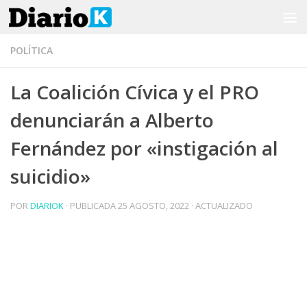
Saltar al contenido
POLÍTICA
La Coalición Cívica y el PRO
denunciarán a Alberto
Fernández por «instigación al
suicidio»
POR
DIARIOK
· PUBLICADA
25 AGOSTO, 2022
· ACTUALIZADO