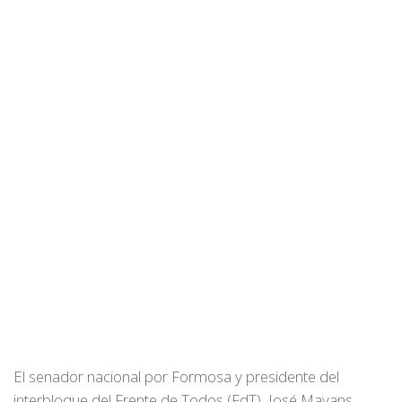
El senador nacional por Formosa y presidente del
interbloque del Frente de Todos (FdT), José Mayans,