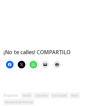
¡No te calles! COMPARTILO
Etiquetas:
bausili
Casanello
Luis Caputo
Macri
secretaria de finanzas