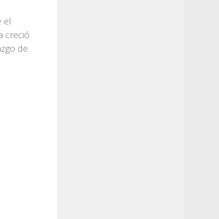
 el
a creció
azgo de