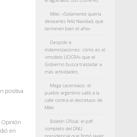
el aguinaldo sus choferes
Milei: «Solamente quería
desearles feliz Navidad, que
terminen bien el año»
Despido e
indemnizaciones: cómo es el
«modelo UOCRA» que el
Gobierno busca trasladar a
más actividades
Mega cacerolazo: el
n positiva
pueblo argentino salió a la
calle contra el decretazo de
Milei
Boletín Oficial: el pdf
 Opinión
completo del DNU
dió en
presidencial que firmó Javier