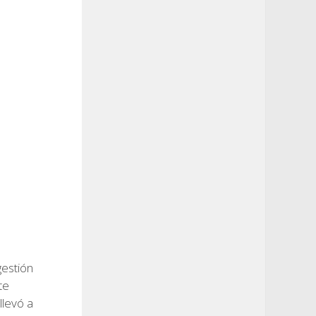
0
gestión
te
llevó a