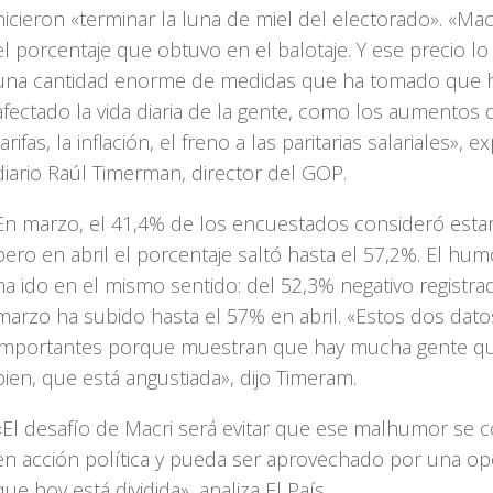
hicieron «terminar la luna de miel del electorado». «Mac
el porcentaje que obtuvo en el balotaje. Y ese precio l
una cantidad enorme de medidas que ha tomado que 
afectado la vida diaria de la gente, como los aumentos 
tarifas, la inflación, el freno a las paritarias salariales», ex
diario Raúl Timerman, director del GOP.
En marzo, el 41,4% de los encuestados consideró estar
pero en abril el porcentaje saltó hasta el 57,2%. El hum
ha ido en el mismo sentido: del 52,3% negativo registra
marzo ha subido hasta el 57% en abril. «Estos dos dat
importantes porque muestran que hay mucha gente qu
bien, que está angustiada», dijo Timeram.
«El desafío de Macri será evitar que ese malhumor se c
en acción política y pueda ser aprovechado por una op
que hoy está dividida», analiza El País.