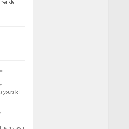
omer de
pm
te
s yours lol
m
et up my own.