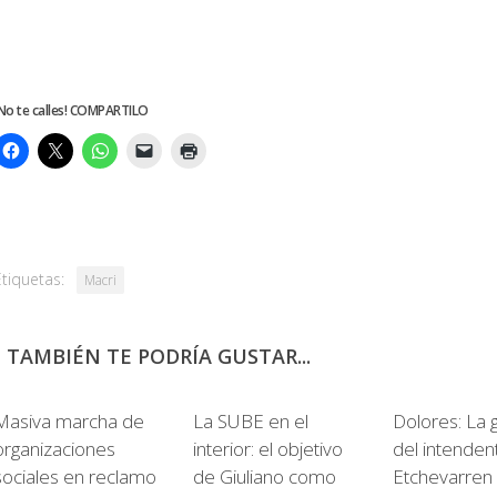
No te calles! COMPARTILO
Etiquetas:
Macri
TAMBIÉN TE PODRÍA GUSTAR...
0
Masiva marcha de
La SUBE en el
Dolores: La 
organizaciones
interior: el objetivo
del intenden
sociales en reclamo
de Giuliano como
Etchevarren 