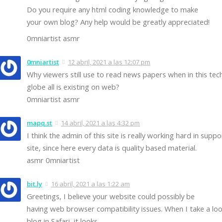
Do you require any html coding knowledge to make
your own blog? Any help would be greatly appreciated!
0mniartist asmr
0mniartist
12 abril, 2021 a las 12:07 pm
Why viewers still use to read news papers when in this tec
globe all is existing on web?
0mniartist asmr
mapq.st
14 abril, 2021 a las 4:32 pm
I think the admin of this site is really working hard in supp
site, since here every data is quality based material.
asmr 0mniartist
bit.ly
16 abril, 2021 a las 1:22 am
Greetings, I believe your website could possibly be
having web browser compatibility issues. When I take a loo
blog in Safari, it looks