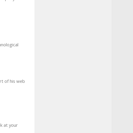
hnological
ort of his web
k at your