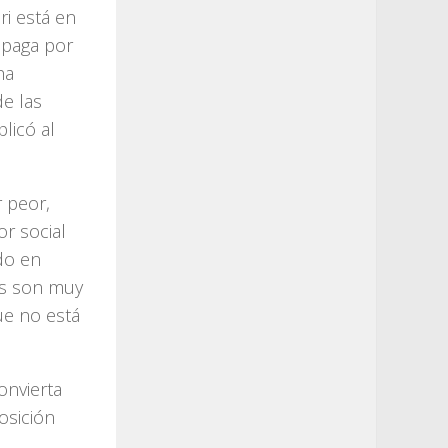
ri está en
o paga por
ha
de las
plicó al
 peor,
or social
do en
os son muy
e no está
onvierta
osición