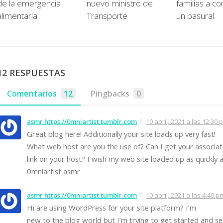
de la emergencia
nuevo ministro de
familias a c
alimentaria
Transporte
un basural
12 RESPUESTAS
Comentarios
12
Pingbacks
0
asmr https://0mniartist.tumblr.com
10 abril, 2021 a las 12:30 
Great blog here! Additionally your site loads up very fast!
What web host are you the use of? Can I get your associa
link on your host? I wish my web site loaded up as quickly a
0mniartist asmr
asmr https://0mniartist.tumblr.com
10 abril, 2021 a las 4:40 p
Hi are using WordPress for your site platform? I’m
new to the blog world but I’m trying to get started and s