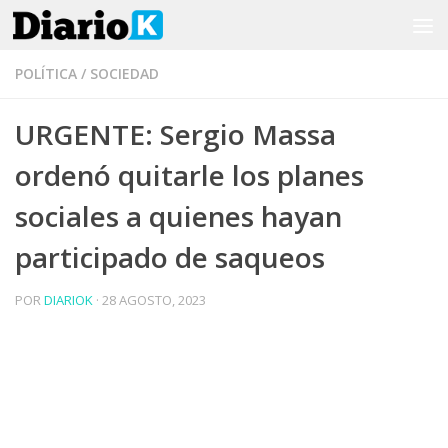
Saltar al contenido
POLÍTICA
/
SOCIEDAD
URGENTE: Sergio Massa
ordenó quitarle los planes
sociales a quienes hayan
participado de saqueos
POR
DIARIOK
·
28 AGOSTO, 2023