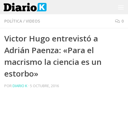
Saltar al contenido
POLÍTICA
/
VIDEOS
0
Victor Hugo entrevistó a
Adrián Paenza: «Para el
macrismo la ciencia es un
estorbo»
POR
DIARIO K
·
5 OCTUBRE, 2016