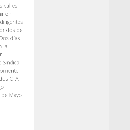
s calles
ir en
dirigentes
por dos de
 Dos días
n la
r
e Sindical
orriente
 dos CTA –
go
 de Mayo.