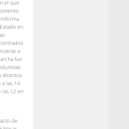
n el que
 momento
a reforma
 Estado en
las
ncentrados
ncieras e
marcha fue
 columnas
 distintos
 a las 14
 las 12 en
 acto de
úblicas,