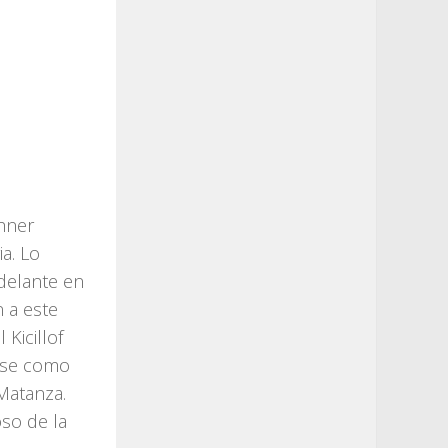
hner
a. Lo
delante en
n a este
Kicillof
nse como
Matanza.
so de la