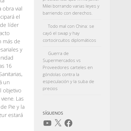
ta
Milei borrando varias leyes y
 obra vial
barriendo con derechos.
cipará el
de líder
Todo mal con China: se
 acto
cayó el swap y hay
cortocircuitos diplomáticos
on más de
sariales y
Guerra de
Unidad
Supermercados vs
las 16
Proveedores carteles en
anitarias,
góndolas contra la
especulación y la suba de
á un
precios
 objetivo
viene. Las
de Pie y la
SÍGUENOS
zur estará
YouTube
X
Facebook