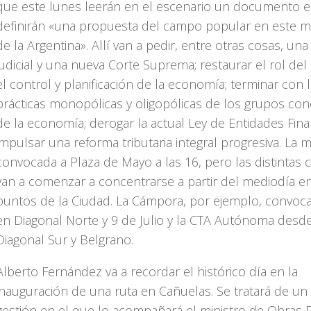
que este lunes leerán en el escenario un documento e
definirán «una propuesta del campo popular en este
de la Argentina». Allí van a pedir, entre otras cosas, un
judicial y una nueva Corte Suprema; restaurar el rol del
el control y planificación de la economía; terminar con 
prácticas monopólicas y oligopólicas de los grupos co
de la economía; derogar la actual Ley de Entidades Fina
impulsar una reforma tributaria integral progresiva. La 
convocada a Plaza de Mayo a las 16, pero las distintas
van a comenzar a concentrarse a partir del mediodía en
puntos de la Ciudad. La Cámpora, por ejemplo, convoca
en Diagonal Norte y 9 de Julio y la CTA Autónoma desde
Diagonal Sur y Belgrano.
Alberto Fernández va a recordar el histórico día en la
inauguración de una ruta en Cañuelas. Se tratará de un
gestión en el que lo acompañará el ministro de Obras P