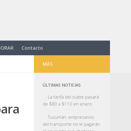
BORAR
Contacto
MÁS
ÚLTIMAS NOTICIAS
La tarifa del subte pasará
para
de $80 a $110 en enero
Tucumán: empresarios
del transporte no le pagarán