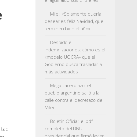
el aguinaldo sus choferes
e
Milei: «Solamente quería
desearles feliz Navidad, que
terminen bien el año»
Despido e
indemnizaciones: cómo es el
«modelo UOCRA» que el
Gobierno busca trasladar a
más actividades
Mega cacerolazo: el
pueblo argentino salió a la
calle contra el decretazo de
Milei
Boletín Oficial: el pdf
ltad
completo del DNU
presidencial que firmó Javier