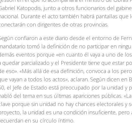
Gabriel Katopodis, junto a otros funcionarios del gabine
nacional. Durante el acto también habrá pantallas que 
conectarán con dirigentes de otras provincias.
Según confiaron a este diario desde el entorno de Fern
mandatario tomó la definición de no participar en ning
demás eventos porque «en cuanto él vaya a uno de los 
a quedar parcializado y el Presidente tiene que estar p
de eso». «Más allá de esa definición, convoca a los pero
que vayan a todos los actos», aclaran. Según dicen en 
50, el Jefe de Estado está preocupado por la unidad y 
habló del tema en sus últimas apariciones públicas. «L
clave porque sin unidad no hay chances electorales y s
proyecto, la unidad es una condición insuficiente, pero 
recuerdan en su círculo íntimo.