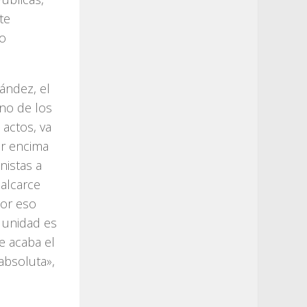
te
lo
ández, el
uno de los
actos, va
or encima
nistas a
Balcarce
por eso
a unidad es
e acaba el
absoluta»,