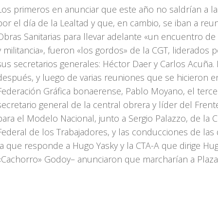
Los primeros en anunciar que este año no saldrían a la
por el día de la Lealtad y que, en cambio, se iban a reun
Obras Sanitarias para llevar adelante «un encuentro de 
y militancia», fueron «los gordos» de la CGT, liderados 
sus secretarios generales: Héctor Daer y Carlos Acuña.
después, y luego de varias reuniones que se hicieron e
Federación Gráfica bonaerense, Pablo Moyano, el terce
secretario general de la central obrera y líder del Frent
para el Modelo Nacional, junto a Sergio Palazzo, de la C
Federal de los Trabajadores, y las conducciones de las
la que responde a Hugo Yasky y la CTA-A que dirige Hu
«Cachorro» Godoy– anunciaron que marcharían a Plaza