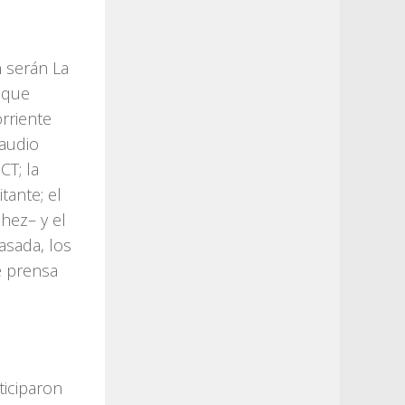
n serán La
oque
orriente
laudio
CT; la
tante; el
hez– y el
asada, los
e prensa
ticiparon