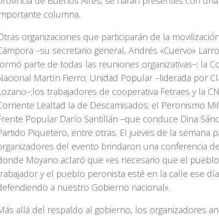
provincia de Buenos Aires, se harán presentes con una
importante columna.
Otras organizaciones que participarán de la movilizació
Cámpora –su secretario general, Andrés «Cuervo» Larr
formó parte de todas las reuniones organizativas–; la C
Nacional Martín Fierro; Unidad Popular –liderada por C
Lozano–;los trabajadores de cooperativa Fetraes y la CN
Corriente Lealtad la de Descamisados; el Peronismo Mili
Frente Popular Darío Santillán –que conduce Dina Sánc
Partido Piquetero, entre otras. El jueves de la semana p
organizadores del evento brindaron una conferencia d
donde Moyano aclaró que «es necesario que el pueblo
trabajador y el pueblo peronista esté en la calle ese día
defendiendo a nuestro Gobierno nacional».
Más allá del respaldo al gobierno, los organizadores an