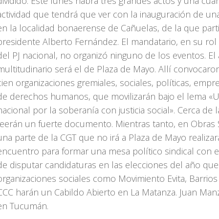
dividido. Este lunes habrá tres grandes actos y una cuar
actividad que tendrá que ver con la inauguración de una
en la localidad bonaerense de Cañuelas, de la que parti
presidente Alberto Fernández. El mandatario, en su rol 
del PJ nacional, no organizó ninguno de los eventos. El
multitudinario será el de Plaza de Mayo. Allí convocar
cien organizaciones gremiales, sociales, políticas, empre
de derechos humanos, que movilizarán bajo el lema «
nacional por la soberanía con justicia social». Cerca de 
leerán un fuerte documento. Mientras tanto, en Obras S
una parte de la CGT que no irá a Plaza de Mayo realizar
encuentro para formar una mesa político sindical con el
de disputar candidaturas en las elecciones del año que 
organizaciones sociales como Movimiento Evita, Barrios 
CCC harán un Cabildo Abierto en La Matanza. Juan Man
en Tucumán.