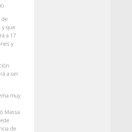
ño.
y de
, y que
rá a 17
ones y
ción
rá a ser
blema muy
ló Massa
sede
ncia de