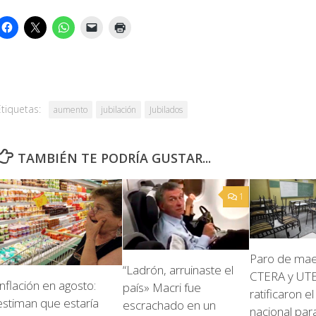
Etiquetas:
aumento
jubilación
Jubilados
TAMBIÉN TE PODRÍA GUSTAR...
1
Paro de mae
“Ladrón, arruinaste el
CTERA y UT
Inflación en agosto:
país» Macri fue
ratificaron e
estiman que estaría
escrachado en un
nacional par