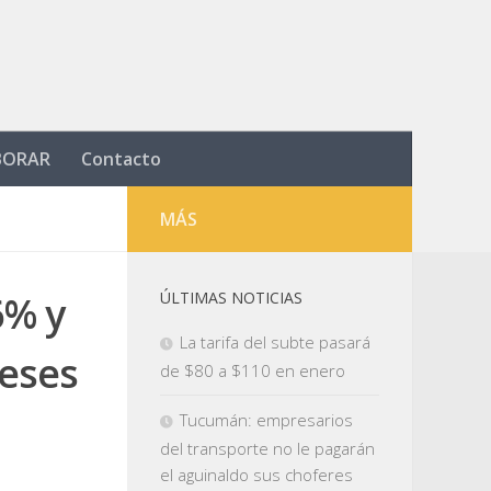
BORAR
Contacto
MÁS
6% y
ÚLTIMAS NOTICIAS
La tarifa del subte pasará
eses
de $80 a $110 en enero
Tucumán: empresarios
del transporte no le pagarán
el aguinaldo sus choferes