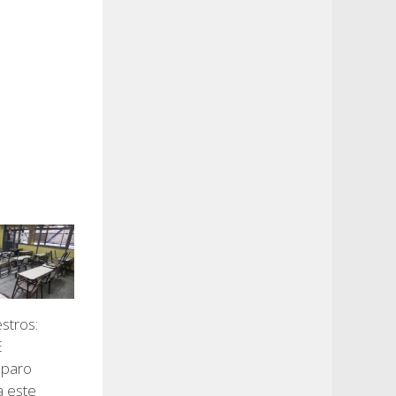
stros:
E
l paro
a este