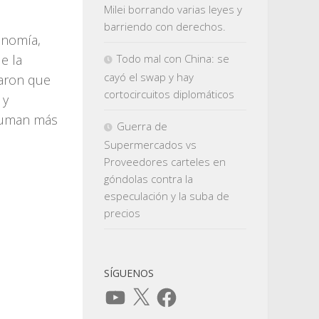
Milei borrando varias leyes y
barriendo con derechos.
onomía,
e la
Todo mal con China: se
cayó el swap y hay
raron que
cortocircuitos diplomáticos
 y
 suman más
Guerra de
Supermercados vs
Proveedores carteles en
góndolas contra la
especulación y la suba de
precios
SÍGUENOS
YouTube
X
Facebook