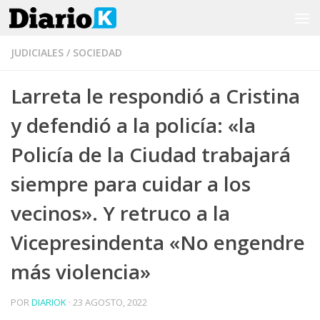
Saltar al contenido
JUDICIALES
/
SOCIEDAD
Larreta le respondió a Cristina
y defendió a la policía: «la
Policía de la Ciudad trabajará
siempre para cuidar a los
vecinos». Y retruco a la
Vicepresindenta «No engendre
más violencia»
POR
DIARIOK
·
23 AGOSTO, 2022