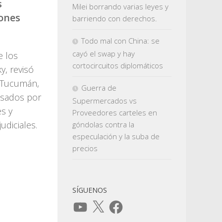
s
Milei borrando varias leyes y
iones
barriendo con derechos.
Todo mal con China: se
cayó el swap y hay
e los
cortocircuitos diplomáticos
y, revisó
e Tucumán,
Guerra de
usados por
Supermercados vs
s y
Proveedores carteles en
diciales.
góndolas contra la
especulación y la suba de
precios
SÍGUENOS
YouTube
X
Facebook