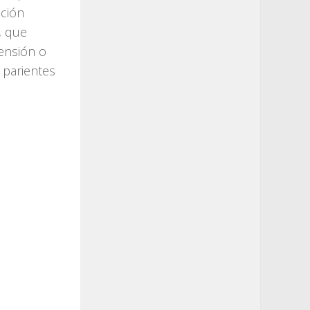
ación
, que
pensión o
s parientes