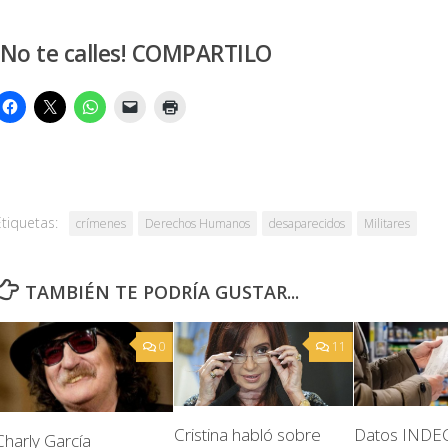
¡No te calles! COMPARTILO
Etiquetas:
crímenes
Derechos Humanos
desaparecidos
Militares
TAMBIÉN TE PODRÍA GUSTAR...
0
11
Datos INDEC
Cristina habló sobre
Charly García