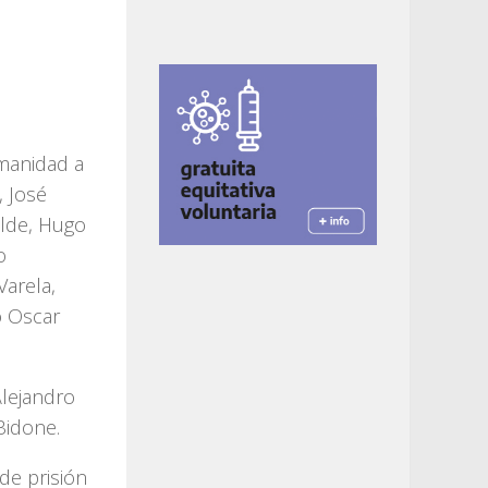
manidad a
, José
alde, Hugo
o
Varela,
o Oscar
Alejandro
Bidone.
de prisión