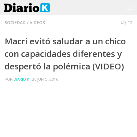
Saltar al contenido
SOCIEDAD
/
VIDEOS
12
Macri evitó saludar a un chico
con capacidades diferentes y
despertó la polémica (VIDEO)
POR
DIARIO K
·
26 JUNIO, 2016