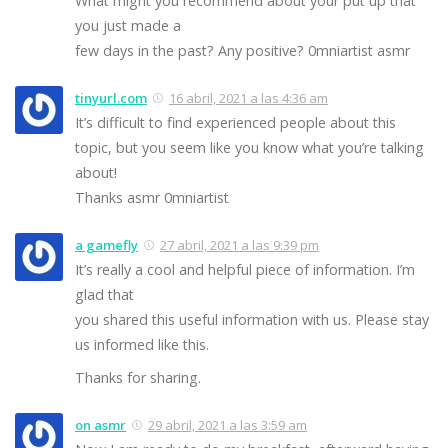
What might you recommend about your put up that
you just made a
few days in the past? Any positive? 0mniartist asmr
tinyurl.com
16 abril, 2021 a las 4:36 am
It’s difficult to find experienced people about this
topic, but you seem like you know what you’re talking
about!
Thanks asmr 0mniartist
a gamefly
27 abril, 2021 a las 9:39 pm
It’s really a cool and helpful piece of information. I’m
glad that
you shared this useful information with us. Please stay
us informed like this.
Thanks for sharing.
on asmr
29 abril, 2021 a las 3:59 am