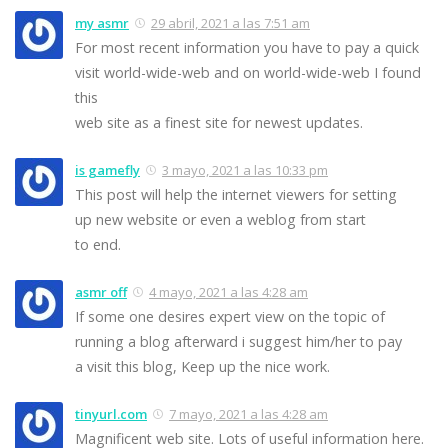
my asmr
29 abril, 2021 a las 7:51 am
For most recent information you have to pay a quick
visit world-wide-web and on world-wide-web I found
this
web site as a finest site for newest updates.
is gamefly
3 mayo, 2021 a las 10:33 pm
This post will help the internet viewers for setting
up new website or even a weblog from start
to end.
asmr off
4 mayo, 2021 a las 4:28 am
If some one desires expert view on the topic of
running a blog afterward i suggest him/her to pay
a visit this blog, Keep up the nice work.
tinyurl.com
7 mayo, 2021 a las 4:28 am
Magnificent web site. Lots of useful information here.