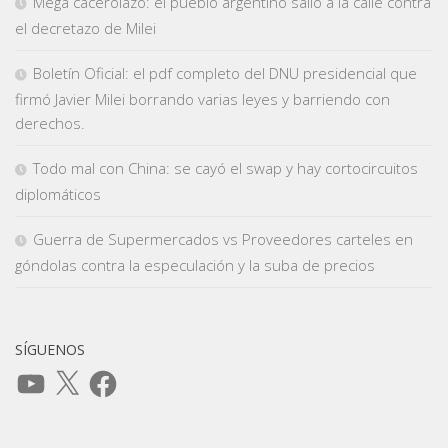
Mega cacerolazo: el pueblo argentino salió a la calle contra
el decretazo de Milei
Boletín Oficial: el pdf completo del DNU presidencial que
firmó Javier Milei borrando varias leyes y barriendo con
derechos.
Todo mal con China: se cayó el swap y hay cortocircuitos
diplomáticos
Guerra de Supermercados vs Proveedores carteles en
góndolas contra la especulación y la suba de precios
SÍGUENOS
YouTube
X
Facebook