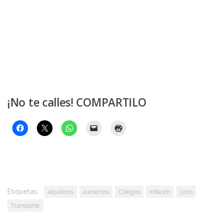
¡No te calles! COMPARTILO
Etiquetas:
alquileres
aumentos
Colegios
inflación
junio
Transporte