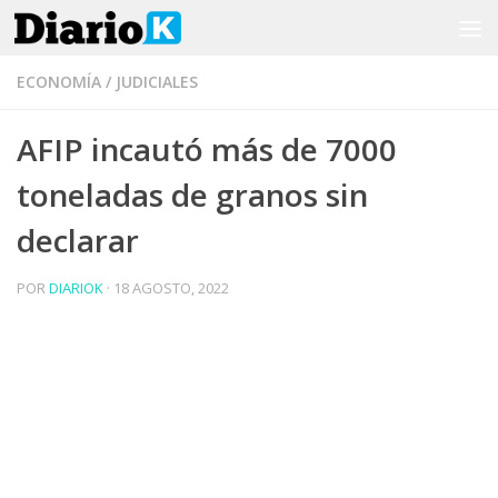
Saltar al contenido
ECONOMÍA
/
JUDICIALES
AFIP incautó más de 7000
toneladas de granos sin
declarar
POR
DIARIOK
·
18 AGOSTO, 2022