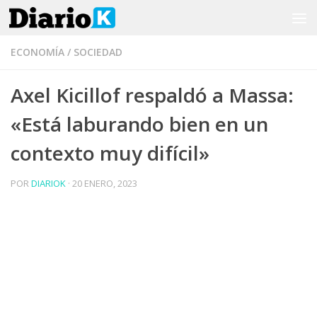
Saltar al contenido
ECONOMÍA
/
SOCIEDAD
Axel Kicillof respaldó a Massa:
«Está laburando bien en un
contexto muy difícil»
POR
DIARIOK
·
20 ENERO, 2023