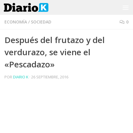
Saltar al contenido
ECONOMÍA
/
SOCIEDAD
0
Después del frutazo y del
verdurazo, se viene el
«Pescadazo»
POR
DIARIO K
·
26 SEPTIEMBRE, 2016