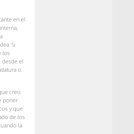
tante en el
interna,
ía
dea. Si
e los
 desde el
idatura o
que creo.
de poner
icos y que
rado de los
cuando la