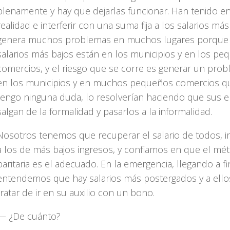
plenamente y hay que dejarlas funcionar. Han tenido en
realidad e interferir con una suma fija a los salarios más
genera muchos problemas en muchos lugares porque 
salarios más bajos están en los municipios y en los p
comercios, y el riesgo que se corre es generar un probl
en los municipios y en muchos pequeños comercios q
tengo ninguna duda, lo resolverían haciendo que sus
salgan de la formalidad y pasarlos a la informalidad.
Nosotros tenemos que recuperar el salario de todos, 
a los de más bajos ingresos, y confiamos en que el mé
paritaria es el adecuado. En la emergencia, llegando a f
entendemos que hay salarios más postergados y a ell
tratar de ir en su auxilio con un bono.
— ¿De cuánto?