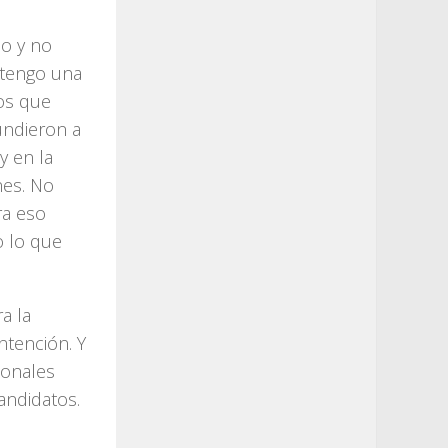
ño y no
 tengo una
os que
undieron a
y en la
nes. No
ra eso
o lo que
a la
ntención. Y
ionales
andidatos.