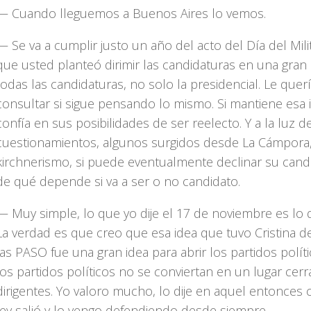
— Cuando lleguemos a Buenos Aires lo vemos.
— Se va a cumplir justo un año del acto del Día del Mili
que usted planteó dirimir las candidaturas en una gran 
todas las candidaturas, no solo la presidencial. Le quer
consultar si sigue pensando lo mismo. Si mantiene esa i
confía en sus posibilidades de ser reelecto. Y a la luz d
cuestionamientos, algunos surgidos desde La Cámpora,
kirchnerismo, si puede eventualmente declinar su cand
de qué depende si va a ser o no candidato.
— Muy simple, lo que yo dije el 17 de noviembre es lo 
La verdad es que creo que esa idea que tuvo Cristina 
las PASO fue una gran idea para abrir los partidos polít
los partidos políticos no se conviertan en un lugar cer
dirigentes. Yo valoro mucho, lo dije en aquel entonces 
ley salió y lo vengo defendiendo desde siempre.