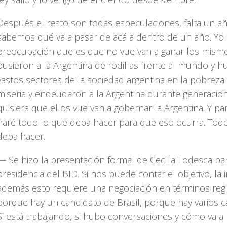
Después el resto son todas especulaciones, falta un a
sabemos qué va a pasar de acá a dentro de un año. Yo
preocupación que es que no vuelvan a ganar los mism
pusieron a la Argentina de rodillas frente al mundo y h
vastos sectores de la sociedad argentina en la pobreza 
miseria y endeudaron a la Argentina durante generacio
quisiera que ellos vuelvan a gobernar la Argentina. Y pa
haré todo lo que deba hacer para que eso ocurra. Tod
deba hacer.
— Se hizo la presentación formal de Cecilia Todesca par
presidencia del BID. Si nos puede contar el objetivo, la i
además esto requiere una negociación en términos reg
porque hay un candidato de Brasil, porque hay varios c
Si está trabajando, si hubo conversaciones y cómo va a