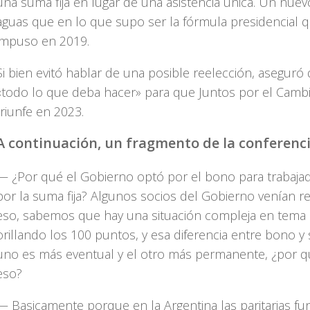
una suma fija en lugar de una asistencia única. Un nuev
aguas que en lo que supo ser la fórmula presidencial 
impuso en 2019.
Si bien evitó hablar de una posible reelección, aseguró
«todo lo que deba hacer» para que Juntos por el Camb
triunfe en 2023.
A continuación, un fragmento de la conferenci
— ¿Por qué el Gobierno optó por el bono para trabaja
por la suma fija? Algunos socios del Gobierno venían 
eso, sabemos que hay una situación compleja en tema i
orillando los 100 puntos, y esa diferencia entre bono y 
uno es más eventual y el otro más permanente, ¿por qu
eso?
— Basicamente porque en la Argentina las paritarias fu