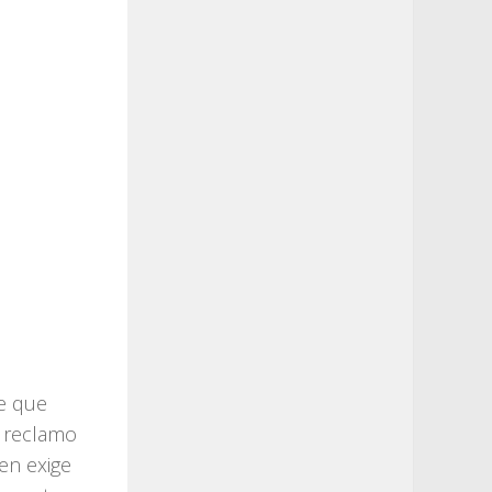
e que
l reclamo
ien exige