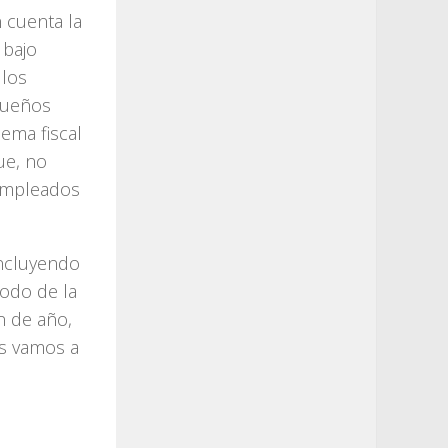
 cuenta la
 bajo
los
equeños
ema fiscal
ue, no
 empleados
incluyendo
todo de la
in de año,
os vamos a