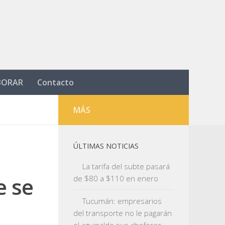
BORAR
Contacto
MÁS
ÚLTIMAS NOTICIAS
La tarifa del subte pasará
e se
de $80 a $110 en enero
Tucumán: empresarios
del transporte no le pagarán