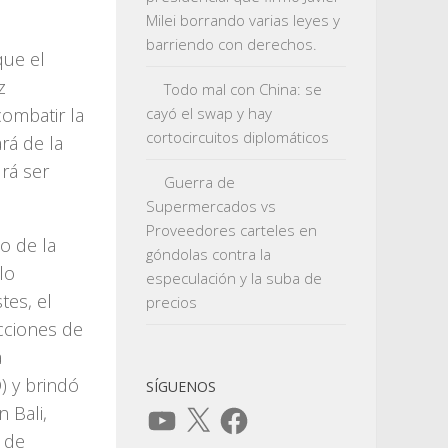
Milei borrando varias leyes y
barriendo con derechos.
que el
z
Todo mal con China: se
combatir la
cayó el swap y hay
cortocircuitos diplomáticos
ará de la
rá ser
Guerra de
Supermercados vs
Proveedores carteles en
o de la
góndolas contra la
lo
especulación y la suba de
tes, el
precios
ecciones de
a
) y brindó
SÍGUENOS
n Bali,
YouTube
X
Facebook
e de