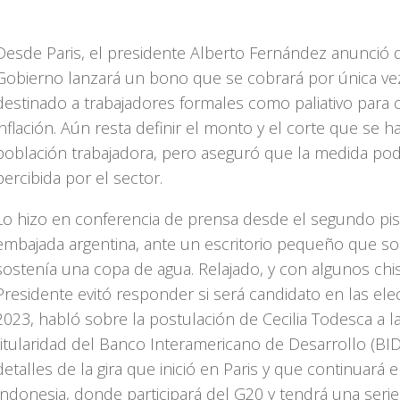
Desde Paris, el presidente Alberto Fernández anunció 
Gobierno lanzará un bono que se cobrará por única ve
destinado a trabajadores formales como paliativo para 
inflación. Aún resta definir el monto y el corte que se h
población trabajadora, pero aseguró que la medida pod
percibida por el sector.
Lo hizo en conferencia de prensa desde el segundo pis
embajada argentina, ante un escritorio pequeño que so
sostenía una copa de agua. Relajado, y con algunos chis
Presidente evitó responder si será candidato en las el
2023, habló sobre la postulación de Cecilia Todesca a l
titularidad del Banco Interamericano de Desarrollo (BID
detalles de la gira que inició en Paris y que continuará e
Indonesia, donde participará del G20 y tendrá una seri