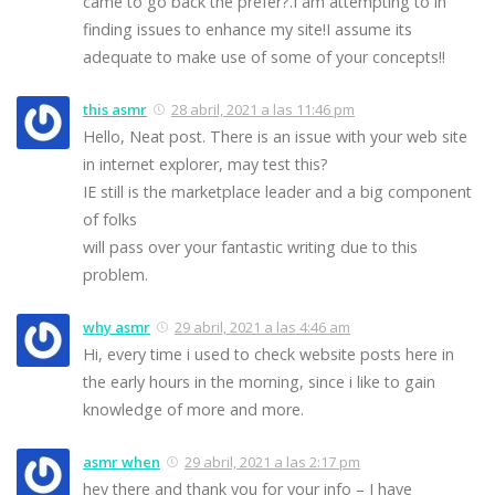
came to go back the prefer?.I am attempting to in
finding issues to enhance my site!I assume its
adequate to make use of some of your concepts!!
this asmr
28 abril, 2021 a las 11:46 pm
Hello, Neat post. There is an issue with your web site
in internet explorer, may test this?
IE still is the marketplace leader and a big component
of folks
will pass over your fantastic writing due to this
problem.
why asmr
29 abril, 2021 a las 4:46 am
Hi, every time i used to check website posts here in
the early hours in the morning, since i like to gain
knowledge of more and more.
asmr when
29 abril, 2021 a las 2:17 pm
hey there and thank you for your info – I have