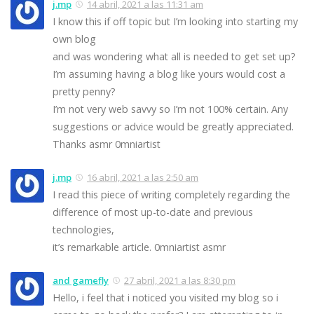
j.mp
14 abril, 2021 a las 11:31 am
I know this if off topic but I’m looking into starting my
own blog
and was wondering what all is needed to get set up?
I’m assuming having a blog like yours would cost a
pretty penny?
I’m not very web savvy so I’m not 100% certain. Any
suggestions or advice would be greatly appreciated.
Thanks asmr 0mniartist
j.mp
16 abril, 2021 a las 2:50 am
I read this piece of writing completely regarding the
difference of most up-to-date and previous
technologies,
it’s remarkable article. 0mniartist asmr
and gamefly
27 abril, 2021 a las 8:30 pm
Hello, i feel that i noticed you visited my blog so i