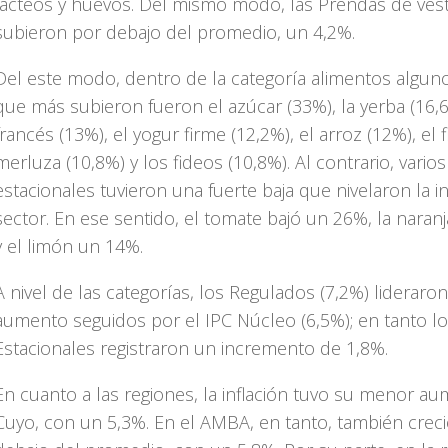
lácteos y huevos. Del mismo modo, las Prendas de vest
subieron por debajo del promedio, un 4,2%.
Del este modo, dentro de la categoría alimentos algun
que más subieron fueron el azúcar (33%), la yerba (16,6
francés (13%), el yogur firme (12,2%), el arroz (12%), el f
merluza (10,8%) y los fideos (10,8%). Al contrario, varios
estacionales tuvieron una fuerte baja que nivelaron la in
sector. En ese sentido, el tomate bajó un 26%, la naran
y el limón un 14%.
A nivel de las categorías, los Regulados (7,2%) lideraron
aumento seguidos por el IPC Núcleo (6,5%); en tanto l
Estacionales registraron un incremento de 1,8%.
En cuanto a las regiones, la inflación tuvo su menor a
Cuyo, con un 5,3%. En el AMBA, en tanto, también crec