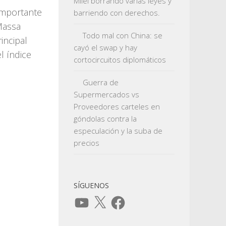
Milei borrando varias leyes y
importante
barriendo con derechos.
Massa
Todo mal con China: se
incipal
cayó el swap y hay
l índice
cortocircuitos diplomáticos
Guerra de
Supermercados vs
Proveedores carteles en
góndolas contra la
especulación y la suba de
precios
SÍGUENOS
YouTube
X
Facebook