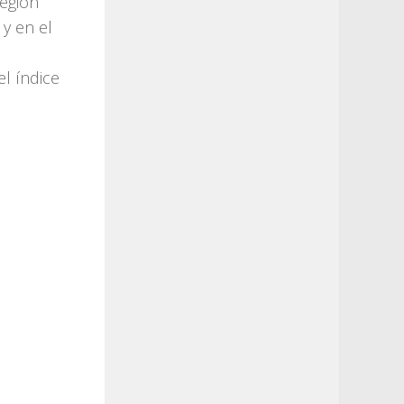
región
y en el
o
el índice