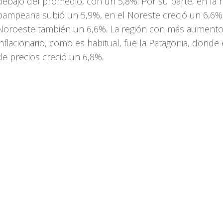
debajo del promedio, con un 5,8%. Por su parte, en la 
pampeana subió un 5,9%, en el Noreste creció un 6,6% 
Noroeste también un 6,6%. La región con más aument
inflacionario, como es habitual, fue la Patagonia, donde 
de precios creció un 6,8%.