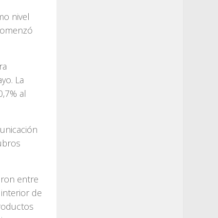
mo nivel
 comenzó
ra
yo. La
0,7% al
unicación
rubros
eron entre
interior de
productos