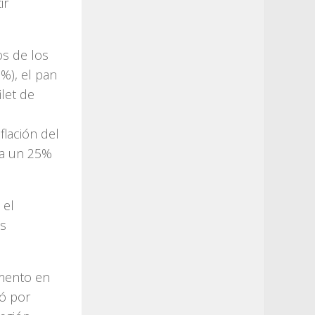
ir
os de los
%), el pan
ilet de
flación del
ja un 25%
 el
os
umento en
ió por