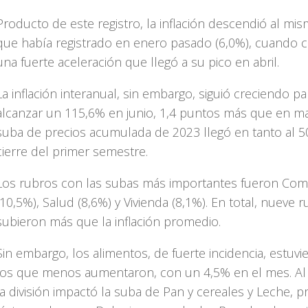
Producto de este registro, la inflación descendió al mis
que había registrado en enero pasado (6,0%), cuando
una fuerte aceleración que llegó a su pico en abril.
La inflación interanual, sin embargo, siguió creciendo pa
alcanzar un 115,6% en junio, 1,4 puntos más que en ma
suba de precios acumulada de 2023 llegó en tanto al 5
cierre del primer semestre.
Los rubros con las subas más importantes fueron Com
(10,5%), Salud (8,6%) y Vivienda (8,1%). En total, nueve 
subieron más que la inflación promedio.
Sin embargo, los alimentos, de fuerte incidencia, estuvi
los que menos aumentaron, con un 4,5% en el mes. Al 
la división impactó la suba de Pan y cereales y Leche, 