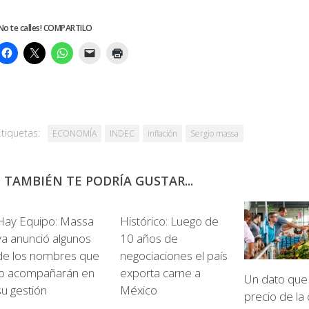
No te calles! COMPARTILO
Etiquetas:
ECONOMÍA
INDEC
inflación
Sergio massa
TAMBIÉN TE PODRÍA GUSTAR...
Hay Equipo: Massa
Histórico: Luego de
ya anunció algunos
10 años de
de los nombres que
negociaciones el país
lo acompañarán en
exporta carne a
Un dato que 
su gestión
México
precio de la