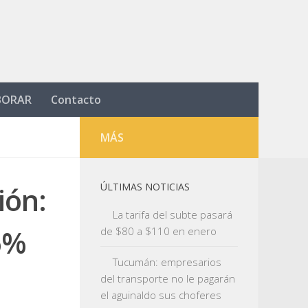
BORAR
Contacto
MÁS
ión:
ÚLTIMAS NOTICIAS
La tarifa del subte pasará
 6%
de $80 a $110 en enero
Tucumán: empresarios
del transporte no le pagarán
el aguinaldo sus choferes