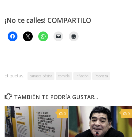
¡No te calles! COMPARTILO
Etiquetas:
canasta básica
comida
inflación
Pobreza
TAMBIÉN TE PODRÍA GUSTAR...
0
0