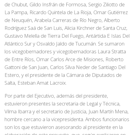
de Chubut, Gildo Insfrán de Formosa, Sergio Ziliotto de
La Pampa, Ricardo Quintela de La Rioja, Omar Gutiérrez
de Neuquén, Arabela Carreras de Río Negro, Alberto
Rodríguez Saá de San Luis, Alicia Kirchner de Santa Cruz,
Gustavo Melella de Tierra Del Fuego, Antártida E Islas Del
Atlántico Sur y Osvaldo Jaldo de Tucumán. Se sumaron
los vicegobernadores y vicegobernadoras Laura Stratta
de Entre Ríos, Omar Carlos Arce de Misiones, Roberto
Gattoni de San Juan, Carlos Silva Neder de Santiago Del
Estero, y el presidente de la Cámara de Diputados de
Salta, Esteban Amat Lacroix.
Por parte del Ejecutivo, además del presidente,
estuvieron presentes la secretaria de Legal y Técnica,
Vilma Ibarra y el secretario de Justicia, Juan Martín Mena,
hombre cercano a la vicepresidenta. Ambos funcionarios
son los que estuvieron asesorando al presidente en la
elaboración de este proyecto, que, según explicaron en