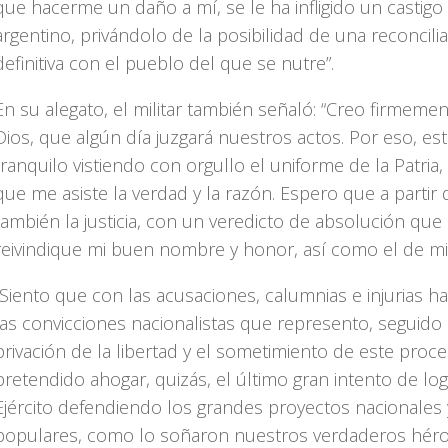
que hacerme un daño a mí, se le ha infligido un castigo a
argentino, privándolo de la posibilidad de una reconcili
definitiva con el pueblo del que se nutre”.
En su alegato, el militar también señaló: “Creo firmeme
Dios, que algún día juzgará nuestros actos. Por eso, es
tranquilo vistiendo con orgullo el uniforme de la Patria
que me asiste la verdad y la razón. Espero que a partir
también la justicia, con un veredicto de absolución que
reivindique mi buen nombre y honor, así como el de mi f
“Siento que con las acusaciones, calumnias e injurias ha
las convicciones nacionalistas que represento, seguido
privación de la libertad y el sometimiento de este proce
pretendido ahogar, quizás, el último gran intento de lo
Ejército defendiendo los grandes proyectos nacionales 
populares, como lo soñaron nuestros verdaderos héro