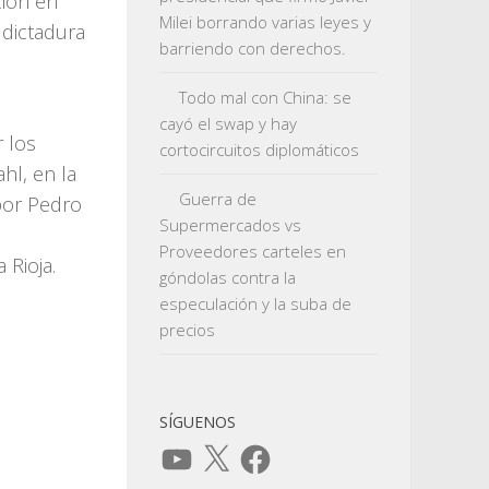
ción en
Milei borrando varias leyes y
 dictadura
barriendo con derechos.
u
Todo mal con China: se
cayó el swap y hay
r los
cortocircuitos diplomáticos
ahl, en la
Guerra de
 por Pedro
Supermercados vs
e
Proveedores carteles en
Rioja.
góndolas contra la
especulación y la suba de
precios
SÍGUENOS
YouTube
X
Facebook