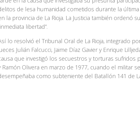
tarde en la causa que investigaba su presunta participa
delitos de lesa humanidad cometidos durante la última
en la provincia de La Rioja. La Justicia también ordenó s
“inmediata libertad”.
Así lo resolvió el Tribunal Oral de La Rioja, integrado po
jueces Julián Falcucci, Jaime Díaz Gavier y Enrique Lilljed
causa que investigó los secuestros y torturas sufridos
y Ramón Olivera en marzo de 1977, cuando el militar s
desempeñaba como subteniente del Batallón 141 de La 