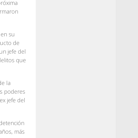
próxima
formaron
, en su
ducto de
un jefe del
delitos que
de la
os poderes
ex jefe del
 detención
 años, más