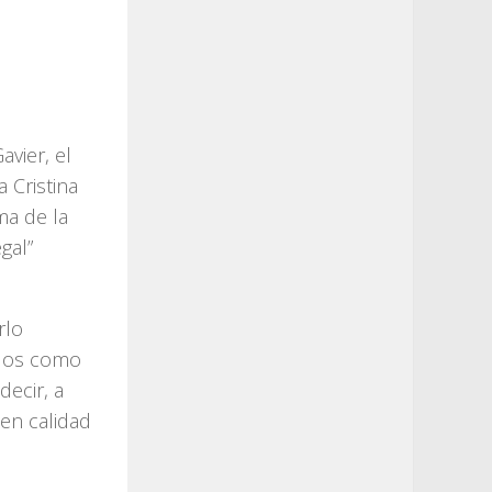
avier, el
a Cristina
ma de la
gal”
rlo
ados como
decir, a
 en calidad