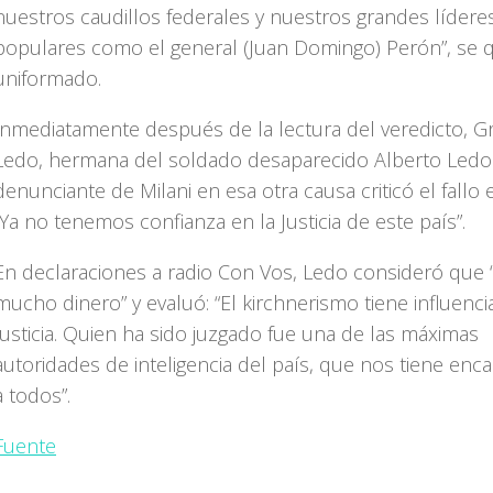
nuestros caudillos federales y nuestros grandes lídere
populares como el general (Juan Domingo) Perón”, se q
uniformado.
Inmediatamente después de la lectura del veredicto, Gr
Ledo, hermana del soldado desaparecido Alberto Ledo
denunciante de Milani en esa otra causa criticó el fallo e
“Ya no tenemos confianza en la Justicia de este país”.
En declaraciones a radio Con Vos, Ledo consideró que 
mucho dinero” y evaluó: “El kirchnerismo tiene influenci
Justicia. Quien ha sido juzgado fue una de las máximas
autoridades de inteligencia del país, que nos tiene enc
a todos”.
Fuente