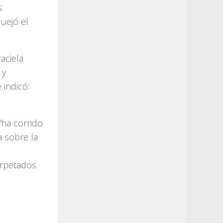
s
uejó el
aciela
 y
 indicó:
“ha corrido
a sobre la
arpetados