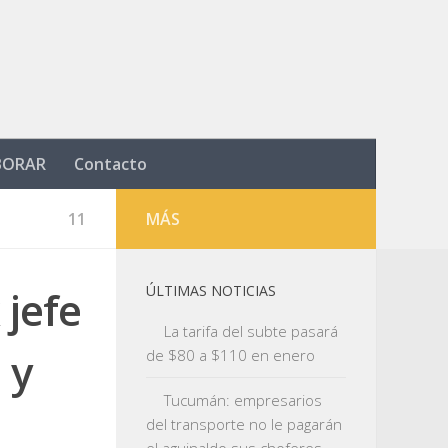
BORAR
Contacto
11
MÁS
 jefe
ÚLTIMAS NOTICIAS
La tarifa del subte pasará
 y
de $80 a $110 en enero
Tucumán: empresarios
del transporte no le pagarán