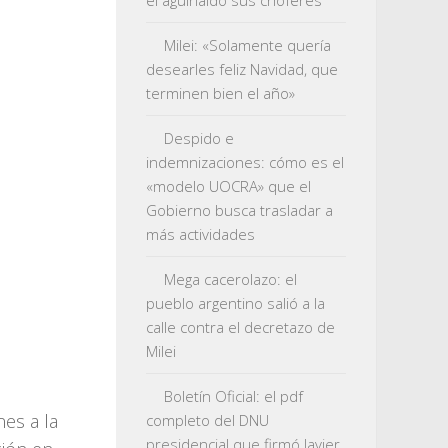
el aguinaldo sus choferes
Milei: «Solamente quería
desearles feliz Navidad, que
terminen bien el año»
Despido e
indemnizaciones: cómo es el
«modelo UOCRA» que el
Gobierno busca trasladar a
más actividades
Mega cacerolazo: el
pueblo argentino salió a la
calle contra el decretazo de
Milei
Boletín Oficial: el pdf
nes a la
completo del DNU
presidencial que firmó Javier