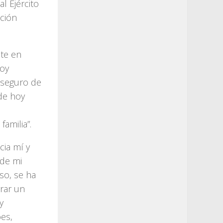
l Ejército
ación
nte en
toy
, seguro de
 de hoy
amilia”.
cia mí y
 de mi
so, se ha
grar un
y
es,