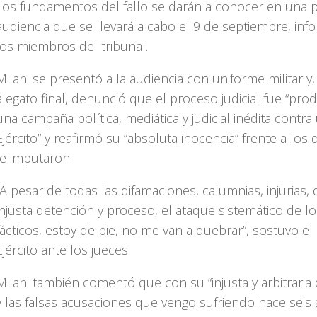
Los fundamentos del fallo se darán a conocer en una 
audiencia que se llevará a cabo el 9 de septiembre, in
los miembros del tribunal.
Milani se presentó a la audiencia con uniforme militar y
alegato final, denunció que el proceso judicial fue “pro
una campaña política, mediática y judicial inédita contra 
Ejército” y reafirmó su “absoluta inocencia” frente a los 
le imputaron.
“A pesar de todas las difamaciones, calumnias, injurias, 
injusta detención y proceso, el ataque sistemático de l
fácticos, estoy de pie, no me van a quebrar”, sostuvo el 
Ejército ante los jueces.
Milani también comentó que con su “injusta y arbitraria
y las falsas acusaciones que vengo sufriendo hace seis