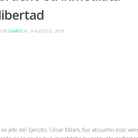
libertad
POR
DIARIO K
·
9 AGOSTO, 2019
l ex jefe del Ejército, César Milani, fue absuelto este vier