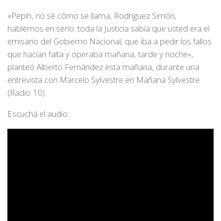
«Pepín, no sé cómo se llama, Rodríguez Simón,
hablemos en serio: toda la Justicia sabía que usted era el
emisario del Gobierno Nacional, que iba a pedir los fallos
que hacían falta y operaba mañana, tarde y noche»,
planteó Alberto Fernández esta mañana, durante una
entrevista con Marcelo Sylvestre en Mañana Sylvestre
(Radio 10).
Escuchá el audio: