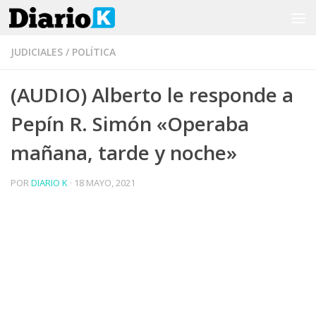
Saltar al contenido
JUDICIALES
/
POLÍTICA
(AUDIO) Alberto le responde a
Pepín R. Simón «Operaba
mañana, tarde y noche»
POR
DIARIO K
·
18 MAYO, 2021