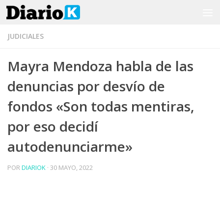
Saltar al contenido
JUDICIALES
Mayra Mendoza habla de las
denuncias por desvío de
fondos «Son todas mentiras,
por eso decidí
autodenunciarme»
POR
DIARIOK
·
30 MAYO, 2022