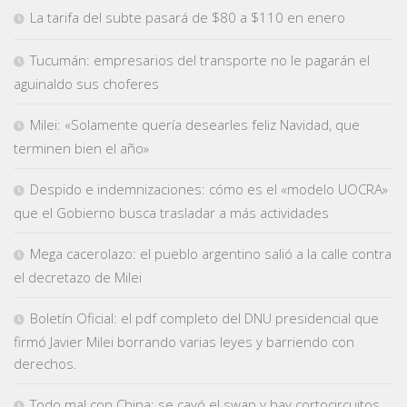
La tarifa del subte pasará de $80 a $110 en enero
Tucumán: empresarios del transporte no le pagarán el
aguinaldo sus choferes
Milei: «Solamente quería desearles feliz Navidad, que
terminen bien el año»
Despido e indemnizaciones: cómo es el «modelo UOCRA»
que el Gobierno busca trasladar a más actividades
Mega cacerolazo: el pueblo argentino salió a la calle contra
el decretazo de Milei
Boletín Oficial: el pdf completo del DNU presidencial que
firmó Javier Milei borrando varias leyes y barriendo con
derechos.
Todo mal con China: se cayó el swap y hay cortocircuitos