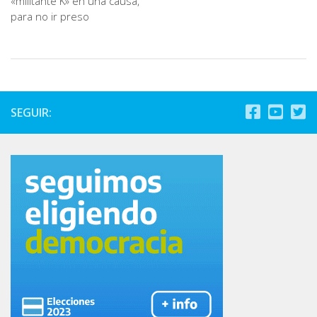
«militante K» en una causa,
para no ir preso
SEGUIR: