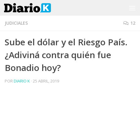
Saltar al contenido
JUDICIALES
12
Sube el dólar y el Riesgo País.
¿Adiviná contra quién fue
Bonadio hoy?
POR
DIARIO K
·
25 ABRIL, 2019