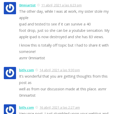
0mniartist
11 abril, 2021 a las 6:23 pm
The other day, while I was at work, my sister stole my
apple
ipad and tested to see if it can survive a 40
foot drop, just so she can be a youtube sensation. My
apple ipad is now destroyed and she has 83 views.
I know this is totally off topic but I had to share it with
someone!
asmr 0mniartist
bitly.com
14 abril, 2021 a las 9:30 pm
It’s wonderful that you are getting thoughts from this
post as
well as from our discussion made at this place. asmr
0mniartist
bitly.com
16 abril, 2021 a las 2:27 am
Very nice post. I just stumbled upon your weblog and