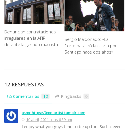
Denuncian contrataciones
irregulares en la AFIP
Sergio Maldonado: «La
durante la gestión macrista
Corte paralizó la causa por
Santiago hace dos años»
12 RESPUESTAS
Comentarios
12
Pingbacks
0
asmr https://0mniartist.tumblr.com
10 abril, 2021 a las 6:59 am
I enjoy what you guys tend to be up too. Such clever