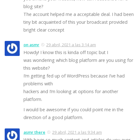
blog site?
The account helped me a acceptable deal. I had been
tiny bit acquainted of this your broadcast provided
bright clear concept
on asmr
29 abril, 2021 a las 3:14 am
Howdy! I know this is kinda off topic but I
was wondering which blog platform are you using for
this website?
I’m getting fed up of WordPress because I’ve had
problems with
hackers and I’m looking at options for another
platform.
I would be awesome if you could point me in the
direction of a good platform.
asmr there
29 abril, 2021 a las 9:34 am
With havin so much content and articles do you ever