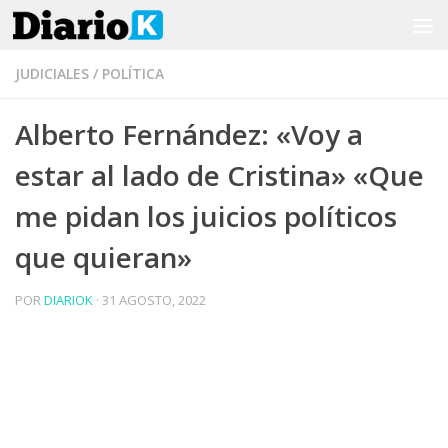
Saltar al contenido
JUDICIALES
/
POLÍTICA
Alberto Fernández: «Voy a
estar al lado de Cristina» «Que
me pidan los juicios políticos
que quieran»
POR
DIARIOK
·
31 AGOSTO, 2022