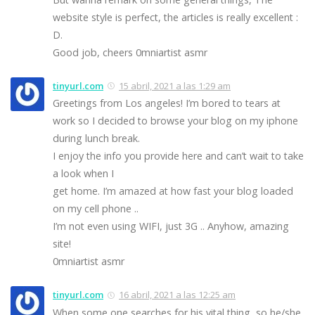
website style is perfect, the articles is really excellent :
D.
Good job, cheers 0mniartist asmr
tinyurl.com
15 abril, 2021 a las 1:29 am
Greetings from Los angeles! I’m bored to tears at
work so I decided to browse your blog on my iphone
during lunch break.
I enjoy the info you provide here and can’t wait to take
a look when I
get home. I’m amazed at how fast your blog loaded
on my cell phone ..
I’m not even using WIFI, just 3G .. Anyhow, amazing
site!
0mniartist asmr
tinyurl.com
16 abril, 2021 a las 12:25 am
When some one searches for his vital thing, so he/she