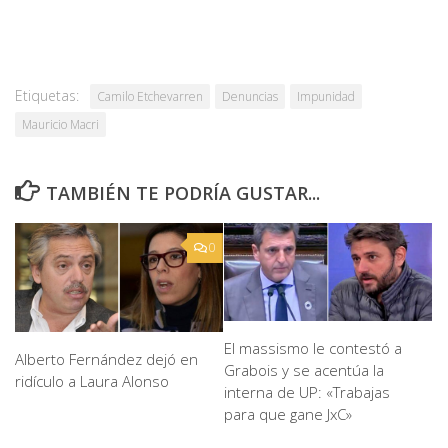
Etiquetas:
Camilo Etchevarren
Denuncias
Impunidad
Mauricio Macri
TAMBIÉN TE PODRÍA GUSTAR...
0
El massismo le contestó a
Alberto Fernández dejó en
Grabois y se acentúa la
ridículo a Laura Alonso
interna de UP: «Trabajas
para que gane JxC»