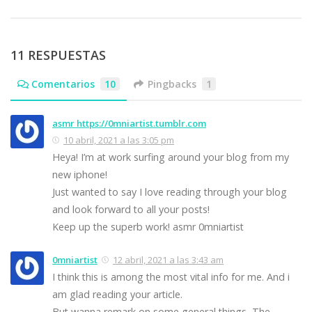
11 RESPUESTAS
Comentarios
10
Pingbacks
1
asmr https://0mniartist.tumblr.com
10 abril, 2021 a las 3:05 pm
Heya! I’m at work surfing around your blog from my
new iphone!
Just wanted to say I love reading through your blog
and look forward to all your posts!
Keep up the superb work! asmr 0mniartist
0mniartist
12 abril, 2021 a las 3:43 am
I think this is among the most vital info for me. And i
am glad reading your article.
But wanna remark on some general things, The