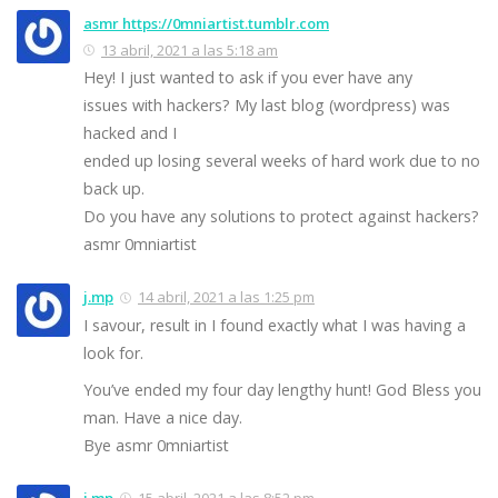
asmr https://0mniartist.tumblr.com
13 abril, 2021 a las 5:18 am
Hey! I just wanted to ask if you ever have any
issues with hackers? My last blog (wordpress) was
hacked and I
ended up losing several weeks of hard work due to no
back up.
Do you have any solutions to protect against hackers?
asmr 0mniartist
j.mp
14 abril, 2021 a las 1:25 pm
I savour, result in I found exactly what I was having a
look for.
You’ve ended my four day lengthy hunt! God Bless you
man. Have a nice day.
Bye asmr 0mniartist
j.mp
15 abril, 2021 a las 8:52 pm