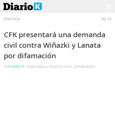
Saltar al contenido
POLÍTICA
13
CFK presentará una demanda
civil contra Wiñazki y Lanata
por difamación
POR
DIARIO K
· PUBLICADA
22 AGOSTO, 2016
· ACTUALIZADO