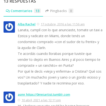
13 RESPUESTAS
Comentarios
13
Pingbacks
0
Alba Rachel
17 octubre, 2016 a las 11:56 am
Lanata, cumplí con lo que anunciaste, tomate un taxi a
Ezeiza y radicate en Miami, donde tenés un
condominio comprado «con el sudor de tu frente» y
la ayuda de Clarín.
Te acordás cuando llorabas porque tuviste que
vender to depto en Buenos Aires y al poco tiempo te
compraste » un ranchito» en Punta?
Por qué le decís «vieja y enferma» a Cristina? Qué sos
vos? Un muchacho joven y sano o un gordo vicioso y
trasplantado? Y nadie te recrimina por eso.
asmr https://0mniartist.tumblr.com
10 abril, 2021 a las 12:11 pm
Hi, I believe your site could be having browser