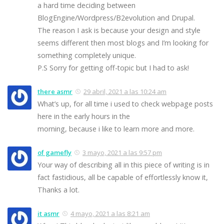
a hard time deciding between
BlogEngine/Wordpress/B2evolution and Drupal.
The reason I ask is because your design and style
seems different then most blogs and I’m looking for
something completely unique.
P.S Sorry for getting off-topic but I had to ask!
there asmr
29 abril, 2021 a las 10:24 am
What’s up, for all time i used to check webpage posts
here in the early hours in the
morning, because i like to learn more and more.
of gamefly
3 mayo, 2021 a las 9:57 pm
Your way of describing all in this piece of writing is in
fact fastidious, all be capable of effortlessly know it,
Thanks a lot.
it asmr
4 mayo, 2021 a las 8:21 am