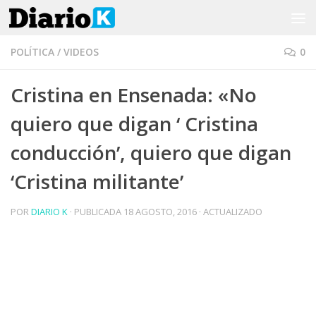
Saltar al contenido
POLÍTICA
/
VIDEOS
0
Cristina en Ensenada: «No
quiero que digan ‘ Cristina
conducción’, quiero que digan
‘Cristina militante’
POR
DIARIO K
· PUBLICADA
18 AGOSTO, 2016
· ACTUALIZADO