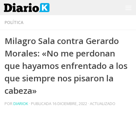
Saltar al contenido
POLÍTICA
Milagro Sala contra Gerardo
Morales: «No me perdonan
que hayamos enfrentado a los
que siempre nos pisaron la
cabeza»
POR
DIARIOK
· PUBLICADA
16 DICIEMBRE, 2022
· ACTUALIZADO