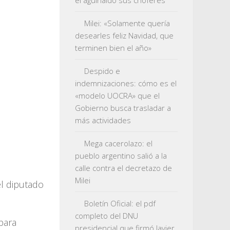
el aguinaldo sus choferes
Milei: «Solamente quería
desearles feliz Navidad, que
terminen bien el año»
Despido e
indemnizaciones: cómo es el
«modelo UOCRA» que el
Gobierno busca trasladar a
más actividades
Mega cacerolazo: el
pueblo argentino salió a la
calle contra el decretazo de
Milei
el diputado
Boletín Oficial: el pdf
completo del DNU
para
presidencial que firmó Javier