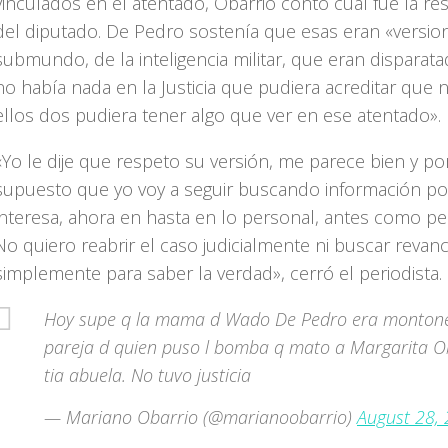
vinculados en el atentado, Obarrio contó cuál fue la re
del diputado. De Pedro sostenía que esas eran «versio
submundo, de la inteligencia militar, que eran disparat
no había nada en la Justicia que pudiera acreditar que
ellos dos pudiera tener algo que ver en ese atentado».
«Yo le dije que respeto su versión, me parece bien y po
supuesto que yo voy a seguir buscando información p
interesa, ahora en hasta en lo personal, antes como per
No quiero reabrir el caso judicialmente ni buscar revan
simplemente para saber la verdad», cerró el periodista.
Hoy supe q la mama d Wado De Pedro era montone
pareja d quien puso l bomba q mato a Margarita O
tia abuela. No tuvo justicia
— Mariano Obarrio (@marianoobarrio)
August 28,