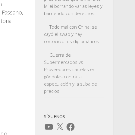
n
Milei borrando varias leyes y
 Fassano,
barriendo con derechos.
toria
Todo mal con China: se
cayó el swap y hay
cortocircuitos diplomáticos
Guerra de
Supermercados vs
Proveedores carteles en
góndolas contra la
especulación y la suba de
precios
SÍGUENOS
YouTube
X
Facebook
ndo