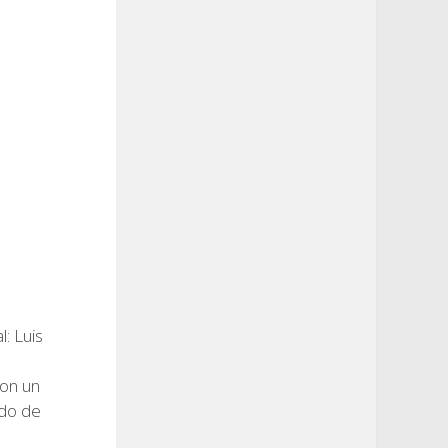
l: Luis
con un
ado de