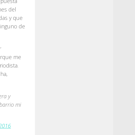
spuesta
nes del
adas y que
 ninguno de
r
orque me
iodista.
cha,
ra y
barrio mi
 2016