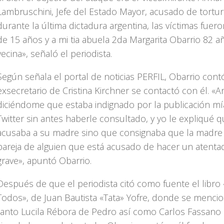
Lambruschini, Jefe del Estado Mayor, acusado de tortu
durante la última dictadura argentina, las víctimas fuero
de 15 años y a mi tia abuela 2da Margarita Obarrio 82 a
vecina», señaló el periodista.
Según señala el portal de noticias PERFIL, Obarrio cont
exsecretario de Cristina Kirchner se contactó con él. «A
diciéndome que estaba indignado por la publicación mí
Twitter sin antes haberle consultado, y yo le expliqué 
acusaba a su madre sino que consignaba que la madre 
pareja de alguien que está acusado de hacer un atent
grave», apuntó Obarrio.
Después de que el periodista citó como fuente el libro
Todos», de Juan Bautista «Tata» Yofre, donde se menci
tanto Lucila Rébora de Pedro así como Carlos Fassano