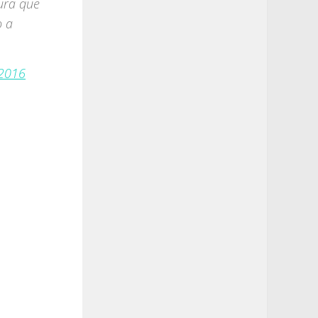
ura que
o a
 2016