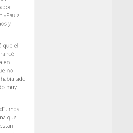
rador
n «Paula L.
ños y
ó que el
rrancó
a en
que no
había sido
ado muy
 «Fuimos
ona que
 están