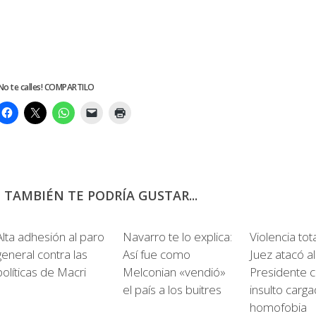
No te calles! COMPARTILO
TAMBIÉN TE PODRÍA GUSTAR...
0
0
Alta adhesión al paro
Navarro te lo explica:
Violencia tota
general contra las
Así fue como
Juez atacó al
políticas de Macri
Melconian «vendió»
Presidente 
el país a los buitres
insulto carg
homofobia