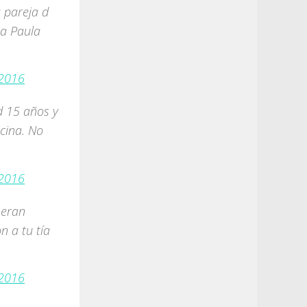
 pareja d
a Paula
 2016
d 15 años y
cina. No
 2016
 eran
n a tu tía
 2016