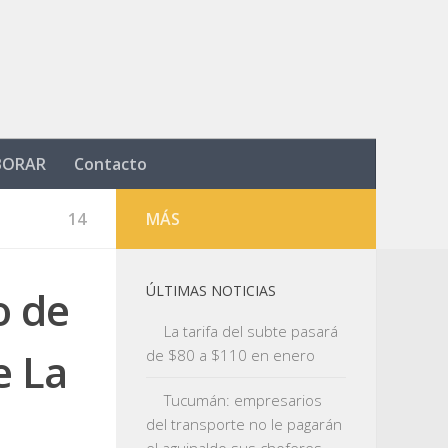
BORAR
Contacto
14
MÁS
o de
ÚLTIMAS NOTICIAS
La tarifa del subte pasará
e La
de $80 a $110 en enero
Tucumán: empresarios
del transporte no le pagarán