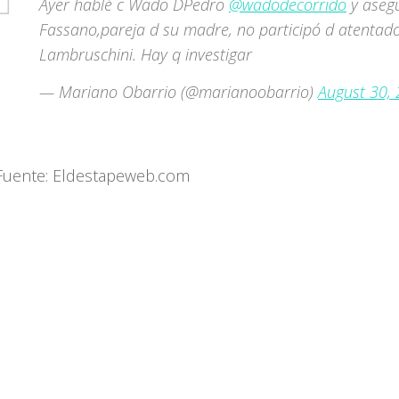
Ayer hablé c Wado DPedro
@wadodecorrido
y aseg
Fassano,pareja d su madre, no participó d atentad
Lambruschini. Hay q investigar
— Mariano Obarrio (@marianoobarrio)
August 30,
Fuente: Eldestapeweb.com