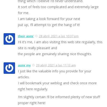
thing which I believe I’d never understand.
It sort of feels too complicated and extremely large
for me.
I am taking a look forward for your next
put up, I’ll attempt to get the hang of it!
their asmr
28 abril, 2021 a las 10:37 pm
Hi it’s me, I am also visiting this web site regularly, this
site is really pleasant and
the people are genuinely sharing nice thoughts.
asmr my
29 abril, 2021 a las 11:13 am
I just like the valuable info you provide for your
articles.
I will bookmark your weblog and check once more
right here regularly.
I’m slightly certain I’ll be informed plenty of new stuff
proper right here!