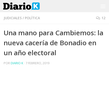
Saltar al contenido
JUDICIALES
/
POLÍTICA
12
Una mano para Cambiemos: la
nueva cacería de Bonadio en
un año electoral
POR
DIARIO K
·
7 FEBRERO, 2019