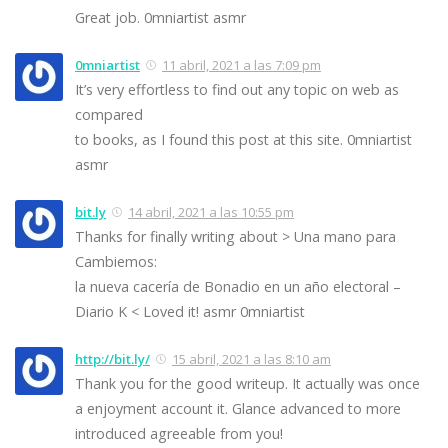
Great job. 0mniartist asmr
0mniartist
11 abril, 2021 a las 7:09 pm
It’s very effortless to find out any topic on web as
compared
to books, as I found this post at this site. 0mniartist
asmr
bit.ly
14 abril, 2021 a las 10:55 pm
Thanks for finally writing about > Una mano para
Cambiemos:
la nueva cacería de Bonadio en un año electoral –
Diario K < Loved it! asmr 0mniartist
http://bit.ly/
15 abril, 2021 a las 8:10 am
Thank you for the good writeup. It actually was once
a enjoyment account it. Glance advanced to more
introduced agreeable from you!