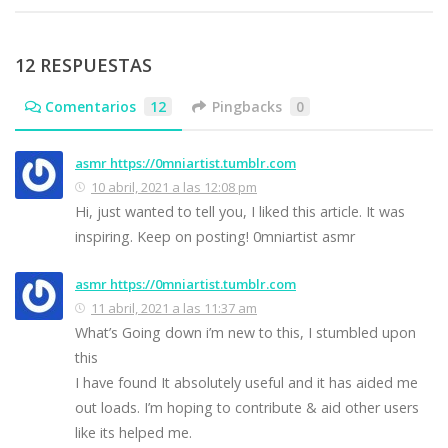
12 RESPUESTAS
Comentarios
12
Pingbacks
0
asmr https://0mniartist.tumblr.com
10 abril, 2021 a las 12:08 pm
Hi, just wanted to tell you, I liked this article. It was
inspiring. Keep on posting! 0mniartist asmr
asmr https://0mniartist.tumblr.com
11 abril, 2021 a las 11:37 am
What’s Going down i’m new to this, I stumbled upon
this
I have found It absolutely useful and it has aided me
out loads. I’m hoping to contribute & aid other users
like its helped me.