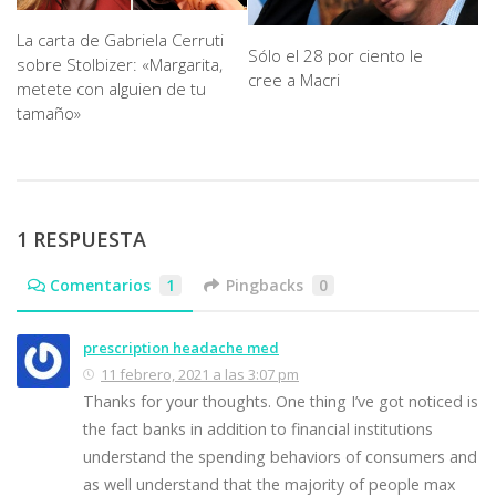
La carta de Gabriela Cerruti
Sólo el 28 por ciento le
sobre Stolbizer: «Margarita,
cree a Macri
metete con alguien de tu
tamaño»
1 RESPUESTA
Comentarios
1
Pingbacks
0
prescription headache med
11 febrero, 2021 a las 3:07 pm
Thanks for your thoughts. One thing I’ve got noticed is
the fact banks in addition to financial institutions
understand the spending behaviors of consumers and
as well understand that the majority of people max