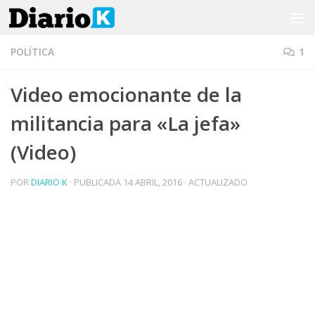
Saltar al contenido
POLÍTICA
1
Video emocionante de la
militancia para «La jefa»
(Video)
POR
DIARIO K
· PUBLICADA
14 ABRIL, 2016
· ACTUALIZADO