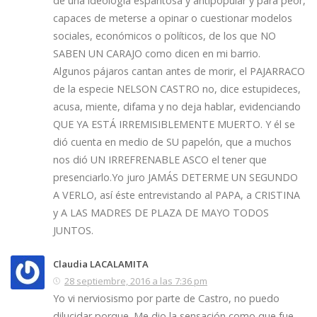
de una ideología espantosa y antipopular y para peor,
capaces de meterse a opinar o cuestionar modelos
sociales, económicos o políticos, de los que NO
SABEN UN CARAJO como dicen en mi barrio.
Algunos pájaros cantan antes de morir, el PAJARRACO
de la especie NELSON CASTRO no, dice estupideces,
acusa, miente, difama y no deja hablar, evidenciando
QUE YA ESTÁ IRREMISIBLEMENTE MUERTO. Y él se
dió cuenta en medio de SU papelón, que a muchos
nos dió UN IRREFRENABLE ASCO el tener que
presenciarlo.Yo juro JAMÁS DETERME UN SEGUNDO
A VERLO, así éste entrevistando al PAPA, a CRISTINA
y A LAS MADRES DE PLAZA DE MAYO TODOS
JUNTOS.
Claudia LACALAMITA
28 septiembre, 2016 a las 7:36 pm
Yo vi nerviosismo por parte de Castro, no puedo
dilucidar porque. Me dio la sensación como que fue