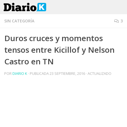
Saltar al contenido
SIN CATEGORÍA
3
Duros cruces y momentos
tensos entre Kicillof y Nelson
Castro en TN
POR
DIARIO K
· PUBLICADA
23 SEPTIEMBRE, 2016
· ACTUALIZADO