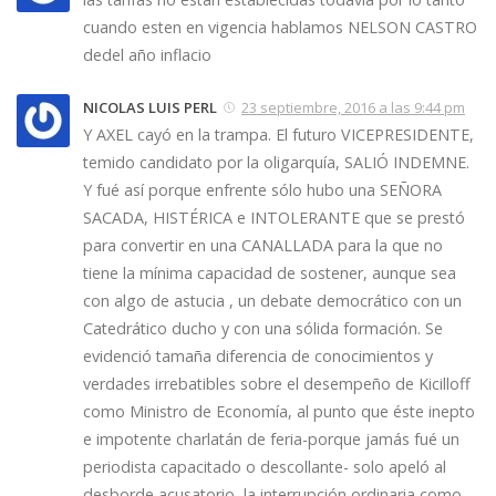
cuando esten en vigencia hablamos NELSON CASTRO
dedel año inflacio
NICOLAS LUIS PERL
23 septiembre, 2016 a las 9:44 pm
Y AXEL cayó en la trampa. El futuro VICEPRESIDENTE,
temido candidato por la oligarquía, SALIÓ INDEMNE.
Y fué así porque enfrente sólo hubo una SEÑORA
SACADA, HISTÉRICA e INTOLERANTE que se prestó
para convertir en una CANALLADA para la que no
tiene la mínima capacidad de sostener, aunque sea
con algo de astucia , un debate democrático con un
Catedrático ducho y con una sólida formación. Se
evidenció tamaña diferencia de conocimientos y
verdades irrebatibles sobre el desempeño de Kicilloff
como Ministro de Economía, al punto que éste inepto
e impotente charlatán de feria-porque jamás fué un
periodista capacitado o descollante- solo apeló al
desborde acusatorio, la interrupción ordinaria como