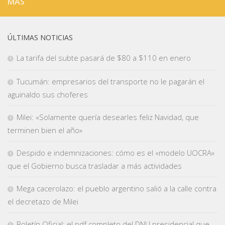
MÁS
ÚLTIMAS NOTICIAS
La tarifa del subte pasará de $80 a $110 en enero
Tucumán: empresarios del transporte no le pagarán el
aguinaldo sus choferes
Milei: «Solamente quería desearles feliz Navidad, que
terminen bien el año»
Despido e indemnizaciones: cómo es el «modelo UOCRA»
que el Gobierno busca trasladar a más actividades
Mega cacerolazo: el pueblo argentino salió a la calle contra
el decretazo de Milei
Boletín Oficial: el pdf completo del DNU presidencial que