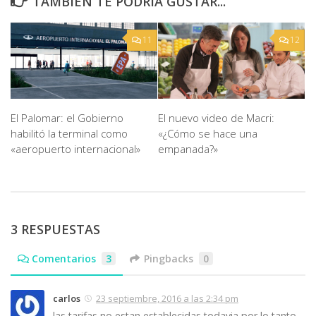
TAMBIÉN TE PODRÍA GUSTAR...
11
12
El nuevo video de Macri:
El Palomar: el Gobierno
«¿Cómo se hace una
habilitó la terminal como
empanada?»
«aeropuerto internacional»
3 RESPUESTAS
Comentarios
3
Pingbacks
0
carlos
23 septiembre, 2016 a las 2:34 pm
las tarifas no estan establecidas todavia por lo tanto