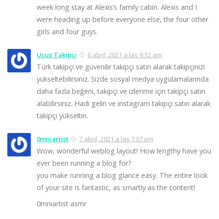
week long stay at Alexis’s family cabin. Alexis and I
were heading up before everyone else, the four other
girls and four guys.
Ucuz Takipçi
6 abril, 2021 a las 9:32 am
Türk takipçi ve güvenilir takipçi satın alarak takipçinizi
yükseltebilirsiniz. Sizde sosyal medya uygulamalarında
daha fazla beğeni, takipçi ve izlenme için takipçi satın
alabilirsiniz. Hadi gelin ve instagram takipçi satın alarak
takipçi yükseltin.
0mniartist
7 abril, 2021 a las 7:07 pm
Wow, wonderful weblog layout! How lengthy have you
ever been running a blog for?
you make running a blog glance easy. The entire look
of your site is fantastic, as smartly as the content!
0mniartist asmr