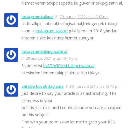
hizmet veren takipcisepette ile güvenilir takipçi satın al.
instagram takipci
29 marzo, 2021 a las 9:12 pm
aktif taikpçi satın al,takipçisatınal,türk gerçek takipçi
satın al
instagram takipçi
gibi işlemleri 2018 yılından
itibaren sizlre kesintisiz hizmet sunuyor
instagram takipçi satın al
29 marzo, 2021 a las 10:40 pm
Sizde en iyi
İNSTAGRAM takipçi satın al
sitesinden hemen takipçi almak için tıklayın
antalya böcek ilaçlama
30 marzo, 2021 a las 12:46 pm
Just desire to say your article is as astonishing. The
clearness in your
post is just nice and i could assume you are an expert
on this subject.
Fine with your permission let me to grab your RSS