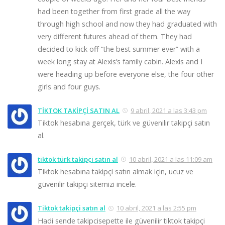
had been together from first grade all the way
through high school and now they had graduated with
very different futures ahead of them. They had
decided to kick off “the best summer ever” with a
week long stay at Alexis’s family cabin. Alexis and I
were heading up before everyone else, the four other
girls and four guys.
TİKTOK TAKİPÇİ SATIN AL
9 abril, 2021 a las 3:43 pm
Tiktok hesabına gerçek, türk ve güvenilir takipçi satın
al.
tiktok türk takipçi satın al
10 abril, 2021 a las 11:09 am
Tiktok hesabına takipçi satın almak için, ucuz ve
güvenilir takipçi sitemizi incele.
Tiktok takipçi satın al
10 abril, 2021 a las 2:55 pm
Hadi sende takipcisepette ile güvenilir tiktok takipçi