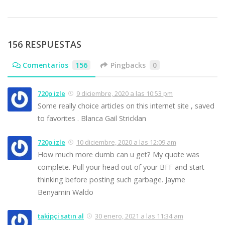
156 RESPUESTAS
Comentarios
156
Pingbacks
0
720p izle
9 diciembre, 2020 a las 10:53 pm
Some really choice articles on this internet site , saved
to favorites . Blanca Gail Stricklan
720p izle
10 diciembre, 2020 a las 12:09 am
How much more dumb can u get? My quote was
complete. Pull your head out of your BFF and start
thinking before posting such garbage. Jayme
Benyamin Waldo
takipçi satın al
30 enero, 2021 a las 11:34 am