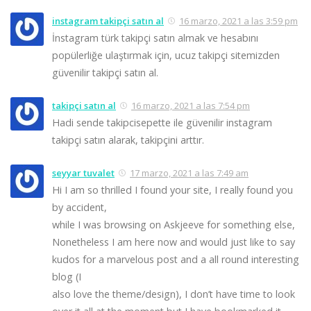
instagram takipçi satın al
16 marzo, 2021 a las 3:59 pm
İnstagram türk takipçi satın almak ve hesabını
popülerliğe ulaştırmak için, ucuz takipçi sitemizden
güvenilir takipçi satın al.
takipçi satın al
16 marzo, 2021 a las 7:54 pm
Hadi sende takipcisepette ile güvenilir instagram
takipçi satın alarak, takipçini arttır.
seyyar tuvalet
17 marzo, 2021 a las 7:49 am
Hi I am so thrilled I found your site, I really found you
by accident,
while I was browsing on Askjeeve for something else,
Nonetheless I am here now and would just like to say
kudos for a marvelous post and a all round interesting
blog (I
also love the theme/design), I don’t have time to look