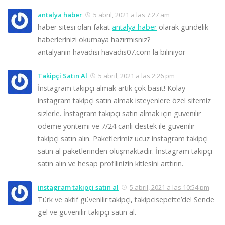
antalya haber
5 abril, 2021 a las 7:27 am
haber sitesi olan fakat
antalya haber
olarak gündelik
haberlerinizi okumaya hazırmısnız?
antalyanın havadisi havadis07.com la biliniyor
Takipçi Satın Al
5 abril, 2021 a las 2:26 pm
İnstagram takipçi almak artık çok basit! Kolay
instagram takipçi satın almak isteyenlere özel sitemiz
sizlerle. İnstagram takipçi satın almak için güvenilir
ödeme yöntemi ve 7/24 canlı destek ile güvenilir
takipçi satın alın. Paketlerimiz ucuz instagram takipçi
satın al paketlerinden oluşmaktadır. İnstagram takipçi
satın alın ve hesap profilinizin kitlesini arttırın.
instagram takipçi satın al
5 abril, 2021 a las 10:54 pm
Türk ve aktif güvenilir takipçi, takipcisepette’de! Sende
gel ve güvenilir takipçi satın al.