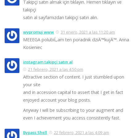
Takipçi satın almak için tıklayın. Hemen tıklayın ve
takipçi
satın al sayfamızdan takipçi satın alın.
wypromuj www
31 enero, 2021 a las 11:20 am
MEEEGA polubiĹ‚am ten poradnik dziÄ™kujÄ™. Anna
Kosieniec
instagram takipçi satın al
21 febrero, 2021 a las 4:50 pm
Attractive section of content. I just stumbled upon
your site
and in accession capital to assert that I get in fact
enjoyed account your blog posts.
Anyway I will be subscribing to your augment and
even I achievement you access consistently fast.
Bypass Shell
22 febrero, 2021 a las 4:09 am