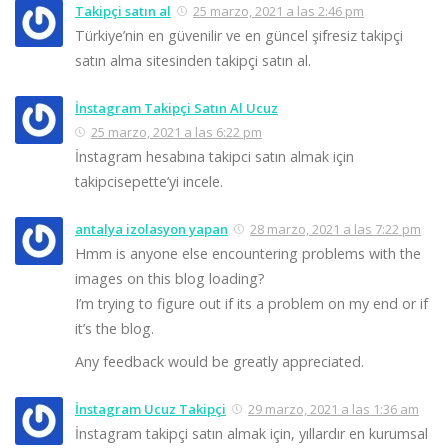
Takipçi satın al
25 marzo, 2021 a las 2:46 pm
Türkiye’nin en güvenilir ve en güncel şifresiz takipçi
satın alma sitesinden takipçi satın al.
İnstagram Takipçi Satın Al Ucuz
25 marzo, 2021 a las 6:22 pm
İnstagram hesabına takipci satın almak için
takipcisepette’yi incele.
antalya izolasyon yapan
28 marzo, 2021 a las 7:22 pm
Hmm is anyone else encountering problems with the
images on this blog loading?
I’m trying to figure out if its a problem on my end or if
it’s the blog.
Any feedback would be greatly appreciated.
İnstagram Ucuz Takipçi
29 marzo, 2021 a las 1:36 am
İnstagram takipçi satın almak için, yıllardır en kurumsal