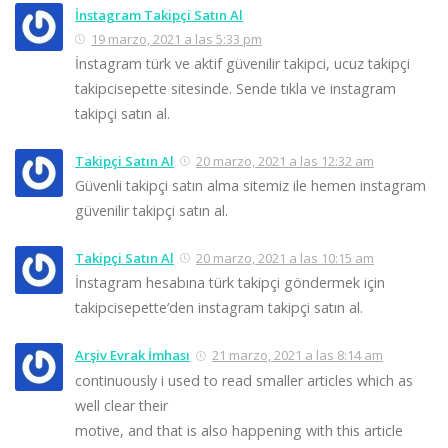
İnstagram Takipçi Satın Al
19 marzo, 2021 a las 5:33 pm
İnstagram türk ve aktif güvenilir takipci, ucuz takipçi
takipcisepette sitesinde. Sende tıkla ve instagram
takipçi satın al.
Takipçi Satın Al
20 marzo, 2021 a las 12:32 am
Güvenli takipçi satın alma sitemiz ile hemen instagram
güvenilir takipçi satın al.
Takipçi Satın Al
20 marzo, 2021 a las 10:15 am
İnstagram hesabına türk takipçi göndermek için
takipcisepette’den instagram takipçi satın al.
Arşiv Evrak İmhası
21 marzo, 2021 a las 8:14 am
continuously i used to read smaller articles which as
well clear their
motive, and that is also happening with this article