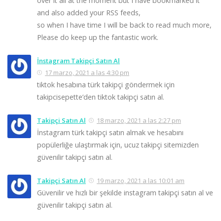
over it all at the moment but I have bookmarked it
and also added your RSS feeds,
so when I have time I will be back to read much more,
Please do keep up the fantastic work.
İnstagram Takipçi Satın Al
17 marzo, 2021 a las 4:30 pm
tiktok hesabına türk takipçi göndermek için
takipcisepette’den tiktok takipçi satın al.
Takipçi Satın Al
18 marzo, 2021 a las 2:27 pm
İnstagram türk takipçi satın almak ve hesabını
popülerliğe ulaştırmak için, ucuz takipçi sitemizden
güvenilir takipçi satın al.
Takipçi Satın Al
19 marzo, 2021 a las 10:01 am
Güvenilir ve hızlı bir şekilde instagram takipçi satın al ve
güvenilir takipçi satın al.