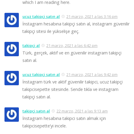
which I am reading here.
ucuz takipçi satın al
21 marzo, 2021 a las 3:16 pm
İnstagram hesabına takipçi satın al, instagram güvenilir
takipçi sitesi ile yükselişe geç.
takipçi al
21 marzo, 2021 a las 6:42 pm
Türk, gerçek, aktif ve en güvenilir instagram takipçi
satın al.
ucuz takipçi satın al
21 marzo, 2021 a las 9:42 pm
İnstagram türk ve aktif güvenilir takipci, ucuz takipçi
takipcisepette sitesinde. Sende tıkla ve instagram
takipçi satın al.
takipçi satın al
22 marzo, 2021 a las 9:13 am
İnstagram hesabına takipci satın almak için
takipcisepette’yi incele.