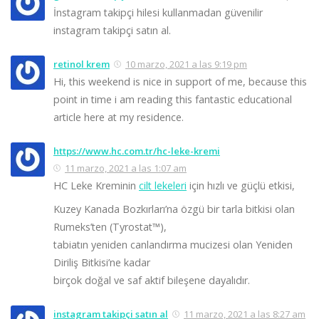
İnstagram takipçi hilesi kullanmadan güvenilir
instagram takipçi satın al.
retinol krem
10 marzo, 2021 a las 9:19 pm
Hi, this weekend is nice in support of me, because this
point in time i am reading this fantastic educational
article here at my residence.
https://www.hc.com.tr/hc-leke-kremi
11 marzo, 2021 a las 1:07 am
HC Leke Kreminin
cilt lekeleri
için hızlı ve güçlü etkisi,
Kuzey Kanada Bozkırları’na özgü bir tarla bitkisi olan
Rumeks’ten (Tyrostat™),
tabiatın yeniden canlandırma mucizesi olan Yeniden
Diriliş Bitkisi’ne kadar
birçok doğal ve saf aktif bileşene dayalıdır.
instagram takipçi satın al
11 marzo, 2021 a las 8:27 am