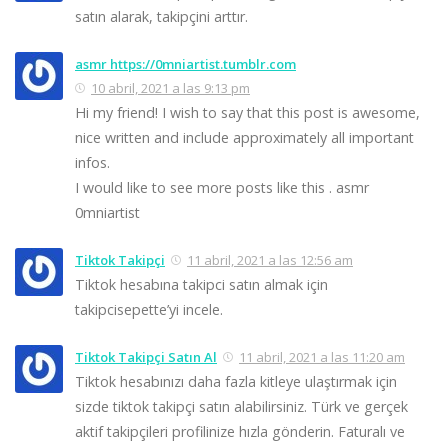
satın alarak, takipçini arttır.
asmr https://0mniartist.tumblr.com
10 abril, 2021 a las 9:13 pm
Hi my friend! I wish to say that this post is awesome,
nice written and include approximately all important
infos.
I would like to see more posts like this . asmr
0mniartist
Tiktok Takipçi
11 abril, 2021 a las 12:56 am
Tiktok hesabına takipci satın almak için
takipcisepette’yi incele.
Tiktok Takipçi Satın Al
11 abril, 2021 a las 11:20 am
Tiktok hesabınızı daha fazla kitleye ulaştırmak için
sizde tiktok takipçi satın alabilirsiniz. Türk ve gerçek
aktif takipçileri profilinize hızla gönderin. Faturalı ve