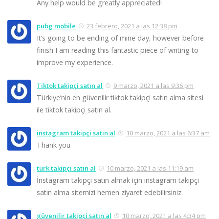
Any help would be greatly appreciated!
pubg mobile
23 febrero, 2021 a las 12:38 pm
It’s going to be ending of mine day, however before
finish I am reading this fantastic piece of writing to
improve my experience.
Tiktok takipçi satın al
9 marzo, 2021 a las 9:36 pm
Türkiye’nin en güvenilir tiktok takipçi satın alma sitesi
ile tiktok takipçi satın al.
instagram takipçi satın al
10 marzo, 2021 a las 6:37 am
Thank you
türk takipçi satın al
10 marzo, 2021 a las 11:19 am
İnstagram takipçi satın almak için instagram takipçi
satın alma sitemizi hemen ziyaret edebilirsiniz.
güvenilir takipçi satın al
10 marzo, 2021 a las 4:34 pm