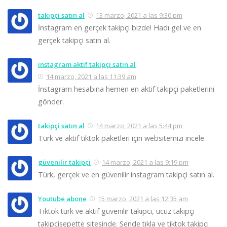
takipçi satın al
13 marzo, 2021 a las 9:30 pm
İnstagram en gerçek takipçi bizde! Hadı gel ve en
gerçek takipçi satın al.
instagram aktif takipçi satın al
14 marzo, 2021 a las 11:39 am
İnstagram hesabına hemen en aktif takipçi paketlerini
gönder.
takipçi satın al
14 marzo, 2021 a las 5:44 pm
Türk ve aktif tiktok paketleri için websitemizi incele.
güvenilir takipçi
14 marzo, 2021 a las 9:19 pm
Türk, gerçek ve en güvenilir instagram takipçi satın al.
Youtube abone
15 marzo, 2021 a las 12:35 am
Tiktok türk ve aktif güvenilir takipci, ucuz takipçi
takipcisepette sitesinde. Sende tıkla ve tiktok takipçi