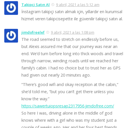
Takipçi Satın Al
9 abril, 2021 a las 5:12 am
İnstagram takipçi satın almak için, yıllardır en kurumsal
hizmet veren takipcisepette ile güvenilir takipçi satın al.
jimdofreelef
9 abril, 2021 a las 1:08 pm
The road seemed to stretch on endlessly before us,
but Alexis assured me that our journey was near an
end. We’d turn before long into thick woods and travel
through narrow, winding roads until we reached her
family’s cabin. I had no choice but to trust her as GPS
had given out nearly 20 minutes ago.
“There’s good wifi and okay reception at the cabin,”
she’d told me, “but you can’t get there unless you
know the way.”
https://sawertuiopsresap2317956.jimdofree.com/
So here I was, driving alone in the middle of god
knows where with a girl who was my student just a
couple of weeks ago. Her and her four best friends