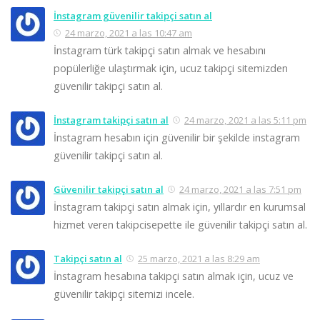
İnstagram güvenilir takipçi satın al
24 marzo, 2021 a las 10:47 am
İnstagram türk takipçi satın almak ve hesabını
popülerliğe ulaştırmak için, ucuz takipçi sitemizden
güvenilir takipçi satın al.
İnstagram takipçi satın al
24 marzo, 2021 a las 5:11 pm
İnstagram hesabın için güvenilir bir şekilde instagram
güvenilir takipçi satın al.
Güvenilir takipçi satın al
24 marzo, 2021 a las 7:51 pm
İnstagram takipçi satın almak için, yıllardır en kurumsal
hizmet veren takipcisepette ile güvenilir takipçi satın al.
Takipçi satın al
25 marzo, 2021 a las 8:29 am
İnstagram hesabına takipçi satın almak için, ucuz ve
güvenilir takipçi sitemizi incele.