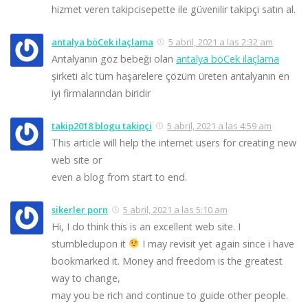
hizmet veren takipcisepette ile güvenilir takipçi satın al.
antalya böCek ilaçlama
5 abril, 2021 a las 2:32 am
Antalyanın göz bebeği olan
antalya böCek ilaçlama
şirketi alc tüm haşarelere çözüm üreten antalyanın en
iyi firmalarından biridir
takip2018 blogu takipçi
5 abril, 2021 a las 4:59 am
This article will help the internet users for creating new
web site or
even a blog from start to end.
sikerler porn
5 abril, 2021 a las 5:10 am
Hi, I do think this is an excellent web site. I
stumbledupon it
I may revisit yet again since i have
bookmarked it. Money and freedom is the greatest
way to change,
may you be rich and continue to guide other people.