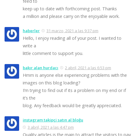
feed to
keep up to date with forthcoming post. Thanks
a million and please carry on the enjoyable work.
haberler
31 marzo, 2021 a las 9:37 pm
Hello, I enjoy reading all of your post. I wanted to
write a
little comment to support you.
bakır alan hurdacı
2 abril, 2021 a las 6:53 pm
Hmm is anyone else experiencing problems with the
images on this blog loading?
I’m trying to find out if its a problem on my end or if
it’s the
blog. Any feedback would be greatly appreciated.
instagram takipçi satın al bloğu
3 abril, 2021 a las 4:47 pm
Quality articles is the main to attract the visitors to pay