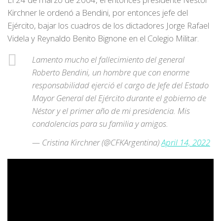
Kirchner le ordenó a Bendini, por entonces jefe del
Ejército, bajar los cuadros de los dictadores Jorge Rafael
Videla y Reynaldo Benito Bignone en el Colegio Militar.
Lamento mucho el fallecimiento del general
Roberto Bendini, un hombre que con enorme
responsabilidad ejerció el cargo de Jefe del Estado
Mayor General del Ejército durante el gobierno de
Néstor y el primer año de mi presidencia. Mis
condolencias para su familia y amigos.
— Cristina Kirchner (@CFKArgentina)
April 14, 2022