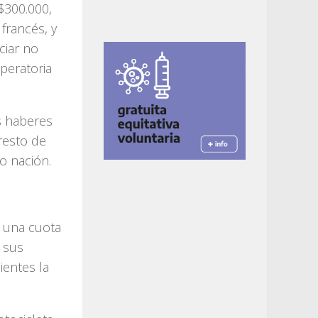
$300.000,
francés, y
ciar no
operatoria
s haberes
resto de
o nación.
 una cuota
a sus
ientes la