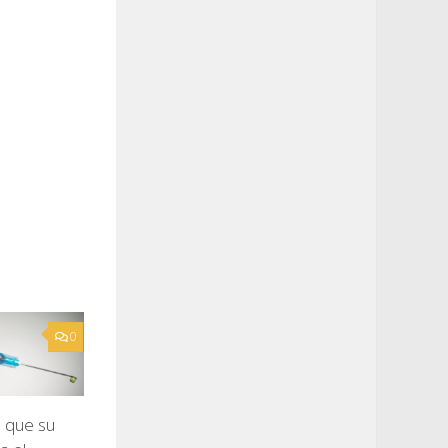
0
a que su