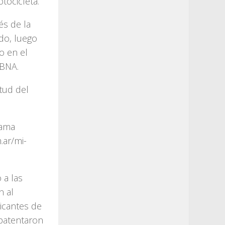
tocicleta.
és de la
do, luego
o en el
 BNA.
itud del
rama
.ar/mi-
 a las
n al
icantes de
patentaron