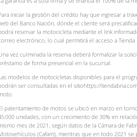
La garantía es a sola firma y se financia el 100% de la mo
Para iniciar la gestión del crédito hay que ingresar a trav
web del Banco Nación, dónde el cliente será precalifica
podrá reservar la motocicleta mediante el link informad
correo electrónico, lo cual permitirá el acceso a Tienda
Una vez culminada la reserva deberá formalizar la solic
préstamo de forma presencial en la sucursal.
Las modelos de motocicletas disponibles para el prog
podrán ser consultadas en el sitiohttps://tiendabna.com
moto.
El patentamiento de motos se ubicó en marzo en torno
45.000 unidades, con un crecimiento de 30% en relació
mismo mes de 2021, según datos de la Cámara de Fabr
Motovehículos (Cafam), mientras que en todo 2021 se 