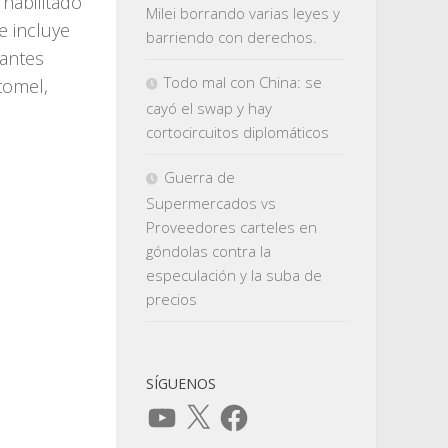
habilitado
Milei borrando varias leyes y
e incluye
barriendo con derechos.
pantes
Todo mal con China: se
otomel,
cayó el swap y hay
cortocircuitos diplomáticos
Guerra de
Supermercados vs
Proveedores carteles en
góndolas contra la
especulación y la suba de
precios
SÍGUENOS
YouTube
X
Facebook