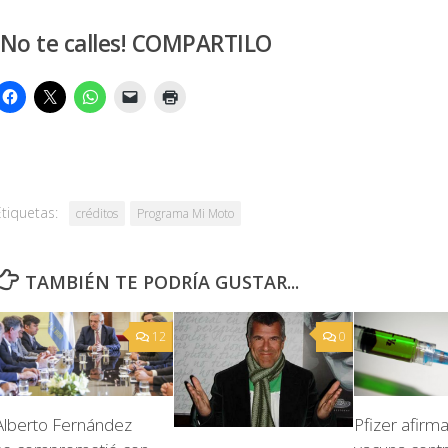
¡No te calles! COMPARTILO
Etiquetas:
créditos
Programa Mi Moto
TAMBIÉN TE PODRÍA GUSTAR...
12
0
Alberto Fernández
Pfizer afirm