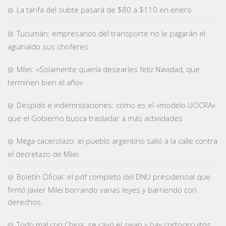
La tarifa del subte pasará de $80 a $110 en enero
Tucumán: empresarios del transporte no le pagarán el
aguinaldo sus choferes
Milei: «Solamente quería desearles feliz Navidad, que
terminen bien el año»
Despido e indemnizaciones: cómo es el «modelo UOCRA»
que el Gobierno busca trasladar a más actividades
Mega cacerolazo: el pueblo argentino salió a la calle contra
el decretazo de Milei
Boletín Oficial: el pdf completo del DNU presidencial que
firmó Javier Milei borrando varias leyes y barriendo con
derechos.
Todo mal con China: se cayó el swap y hay cortocircuitos