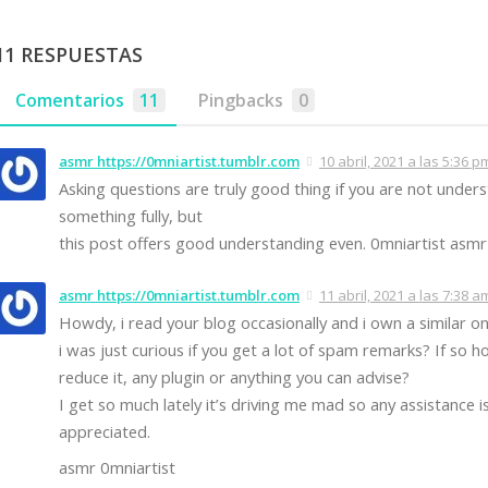
11 RESPUESTAS
Comentarios
11
Pingbacks
0
asmr https://0mniartist.tumblr.com
10 abril, 2021 a las 5:36 p
Asking questions are truly good thing if you are not under
something fully, but
this post offers good understanding even. 0mniartist asmr
asmr https://0mniartist.tumblr.com
11 abril, 2021 a las 7:38 a
Howdy, i read your blog occasionally and i own a similar o
i was just curious if you get a lot of spam remarks? If so 
reduce it, any plugin or anything you can advise?
I get so much lately it’s driving me mad so any assistance 
appreciated.
asmr 0mniartist