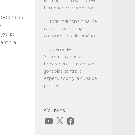
Milei borrando varias leyes y
barriendo con derechos.
book hasta
Todo mal con China: se
el
cayó el swap y hay
egocio
cortocircuitos diplomáticos
taron a
Guerra de
Supermercados vs
Proveedores carteles en
góndolas contra la
especulación y la suba de
precios
SÍGUENOS
YouTube
X
Facebook