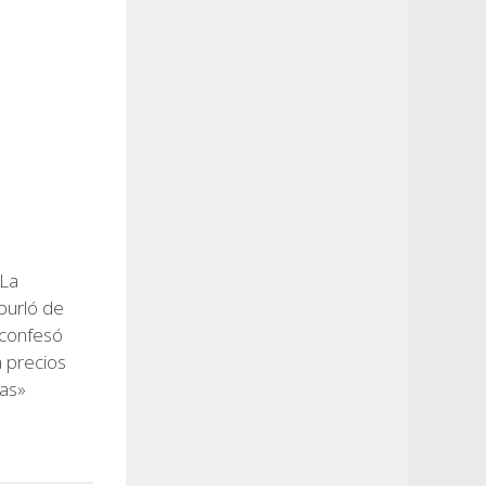
 La
burló de
y confesó
 precios
ías»