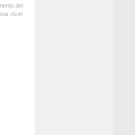
umento del
cia: «Si el