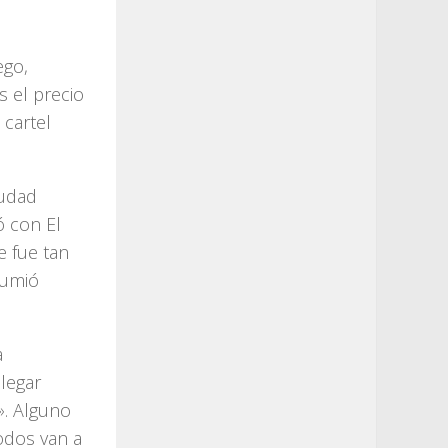
ego,
s el precio
 cartel
iudad
ó con El
e fue tan
sumió
a
legar
)». Alguno
odos van a