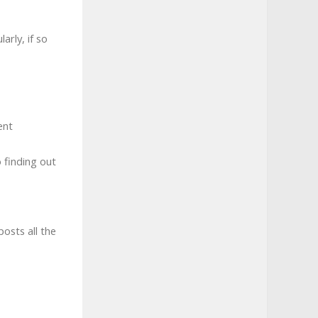
arly, if so
ent
o finding out
osts all the