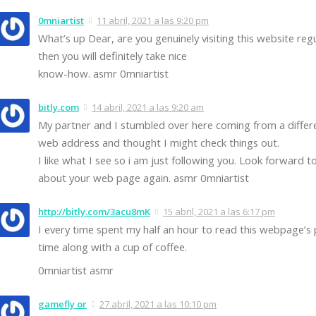
0mniartist
11 abril, 2021 a las 9:20 pm
What’s up Dear, are you genuinely visiting this website regul
then you will definitely take nice
know-how. asmr 0mniartist
bitly.com
14 abril, 2021 a las 9:20 am
My partner and I stumbled over here coming from a differ
web address and thought I might check things out.
I like what I see so i am just following you. Look forward t
about your web page again. asmr 0mniartist
http://bitly.com/3acu8mK
15 abril, 2021 a las 6:17 pm
I every time spent my half an hour to read this webpage’s p
time along with a cup of coffee.
0mniartist asmr
gamefly or
27 abril, 2021 a las 10:10 pm