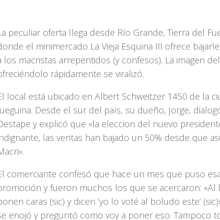
La peculiar oferta llega desde Río Grande, Tierra del Fu
donde el minimercado La Vieja Esquina III ofrece bajarle
a los macristas arrepentidos (y confesos). La imagen del
ofreciéndolo rápidamente se viralizó.
El local está ubicado en Albert Schweitzer 1450 de la c
fueguina. Desde el sur del país, su dueño, Jorge, dialog
Destape y explicó que «la eleccion del nuevo president
indignante, las ventas han bajado un 50% desde que a
Macri».
El comerciante confesó que hace un mes que puso es
promoción y fueron muchos los que se acercaron: «Al l
ponen caras (sic) y dicen ‘yo lo voté al boludo este’ (sic
se enojó y preguntó como voy a poner eso. Tampoco t