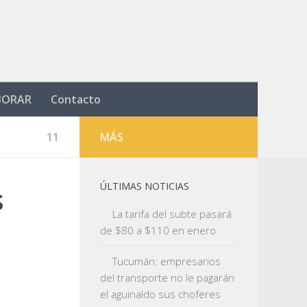
BORAR
Contacto
11
MÁS
s
ÚLTIMAS NOTICIAS
La tarifa del subte pasará
de $80 a $110 en enero
Tucumán: empresarios
del transporte no le pagarán
el aguinaldo sus choferes