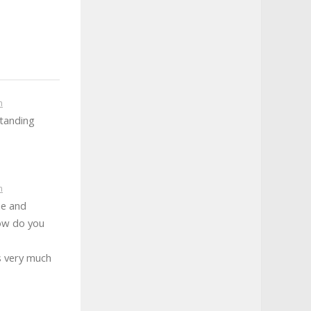
m
standing
m
ne and
how do you
is very much