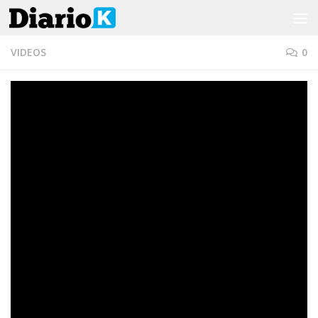
Saltar al contenido
VIDEOS
0
(VIDEO) ¿Néstor Kirchner fue
el mejor Presidente de la
democracia?
POR
DIARIO K
·
17 NOVIEMBRE, 2020