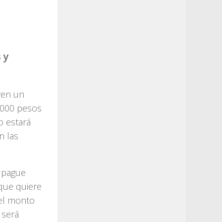
 y
ren un
.000 pesos
o estará
n las
e pague
que quiere
del monto
 será