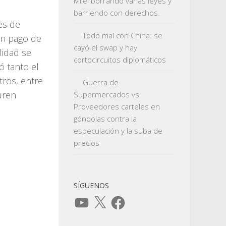
Milei borrando varias leyes y
barriendo con derechos.
es de
Todo mal con China: se
un pago de
cayó el swap y hay
lidad se
cortocircuitos diplomáticos
 tanto el
tros, entre
Guerra de
uren
Supermercados vs
Proveedores carteles en
góndolas contra la
especulación y la suba de
precios
SÍGUENOS
YouTube
X
Facebook