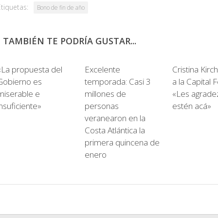
Etiquetas:
Bono de fin de año
TAMBIÉN TE PODRÍA GUSTAR...
0
«La propuesta del
Excelente
Cristina Kirc
Gobierno es
temporada: Casi 3
a la Capital 
miserable e
millones de
«Les agrade
insuficiente»
personas
estén acá»
veranearon en la
Costa Atlántica la
primera quincena de
enero