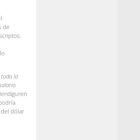
l
s de
scriptos.
lo
 toda la
salario
Mendiguren
podría
 del dólar