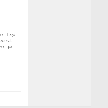
0
hner llegó
Federal:
zco que